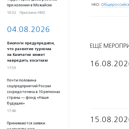
НКО:
Общероссийска
при колонии в Можайске
10:32
·
Прислано НКО
04.08.2026
Биологи предупредили,
ЕЩЁ МЕРОПР
что развитие туризма
на Камчатке может
навредить косаткам
16.08.202
17:59
Почти половина
соцпредприятий России
сосредоточена в 10 регионах
страны — фонд «Наше
будущее»
17:46
15.08.202
Принимаются заявки
на конкурс эссе