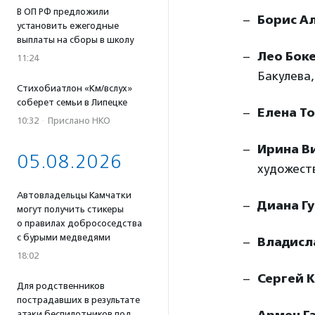
В ОП РФ предложили
Борис А
установить ежегодные
выплаты на сборы в школу
Лео Бок
11:24
Бакулева,
Стихобиатлон «Км/вслух»
соберет семьи в Липецке
Елена Т
10:32
·
Прислано НКО
Ирина В
05.08.2026
художест
Автовладельцы Камчатки
Диана Г
могут получить стикеры
о правилах добрососедства
с бурыми медведями
Владисл
18:02
Сергей 
Для родственников
пострадавших в результате
атаки беспилотников под