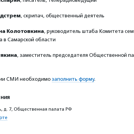
аспарян
, писатель, телерадиоведущий
ндстрем
, скрипач, общественный деятель
на Колотовкина
, руководитель штаба Комитета сем
а в Самарской области
вякина
, заместитель председателя Общественной па
ции СМИ необходимо
заполнить форму
.
ения
, д. 7, Общественная палата РФ
рте