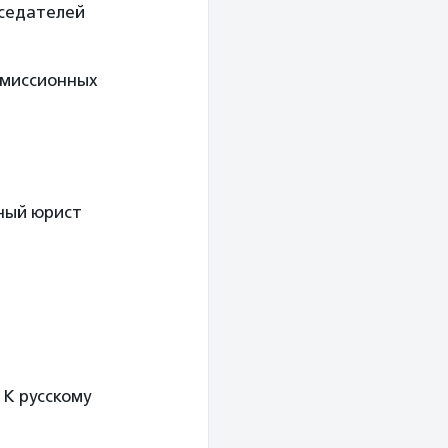
дседателей
омиссионных
нный юрист
 К русскому