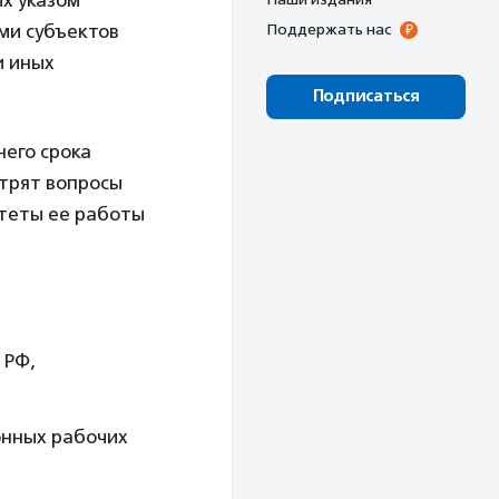
ых указом
ми субъектов
Поддержать нас
и иных
Подписаться
него срока
отрят вопросы
теты ее работы
 РФ,
онных рабочих