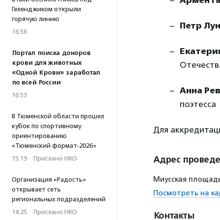
Армен Г
Геленджиком открыли
горячую линию
Петр Лу
16:58
Екатери
Портал поиска доноров
крови для животных
Отечеств
«Одной Крови» заработал
по всей России
Анна Ре
16:53
поэтесса
В Тюменской области прошел
кубок по спортивному
Для аккредита
ориентированию
«Тюменский формат-2026»
Адрес провед
15:19
·
Прислано НКО
Миусская площадь
Организация «Радость»
открывает сеть
Посмотреть на ка
региональных подразделений
14:25
·
Прислано НКО
Контакты