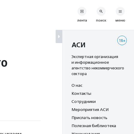
лента
поиск
меню
18+
АСИ
го
Экспертная организация
и информационное
агентство некоммерческого
сектора
О нас
Контакты
Сотрудники
Мероприятия АСИ
Прислать новость
Полезная библиотека
Наши издания