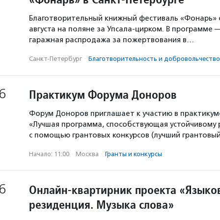
Благотворительный книжный фестиваль «Фонарь» с
августа на поляне за Упсала-цирком. В программе 
гаражная распродажа за пожертвования в…
Санкт-Петербург
·
Благотвори­тель­ность и доброволь­чест­во
6
Практикум Форума Доноров
Форум Доноров приглашает к участию в практикум
«Лучшая программа, способствующая устойчивому
с помощью грантовых конкурсов (лучший грантовый 
Начало: 11:00
·
Москва
·
Гранты и конкурсы
6
Онлайн-квартирник проекта «Языков
резиденция. Музыка слова»