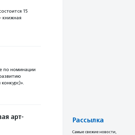
остоится 15
— книжная
е по номинации
 развитию
конкурс)».
ая арт-
Рассылка
Cамые свежие новости,