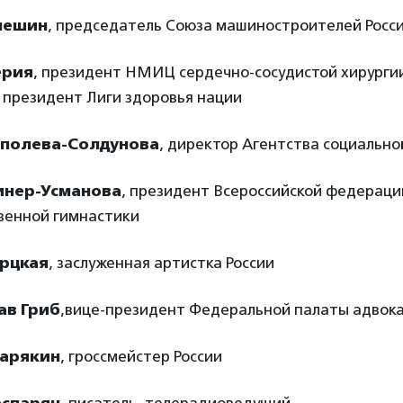
лешин
, председатель Союза машиностроителей Росс
ерия
, президент НМИЦ сердечно-сосудистой хирургии
 президент Лиги здоровья нации
ополева-Солдунова
, директор Агентства социальн
инер-Усманова
, президент Всероссийской федераци
венной гимнастики
урцкая
, заслуженная артистка России
ав Гриб
,вице-президент Федеральной палаты адвок
Карякин
, гроссмейстер России