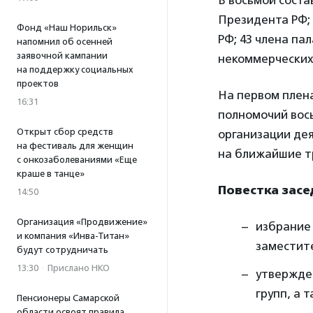
В восьмой соста
Президента РФ;
Фонд «Наш Норильск»
РФ; 43 члена п
напомнил об осенней
заявочной кампании
некоммерческих
на поддержку социальных
проектов
На первом плена
16:31
полномочий вось
Открыт сбор средств
организации де
на фестиваль для женщин
на ближайшие тр
с онкозаболеваниями «Еще
краше в танце»
Повестка засе
14:50
Организация «Продвижение»
избрание 
и компания «Инва-Титан»
заместит
будут сотрудничать
13:30
·
Прислано НКО
утвержде
групп, а 
Пенсионеры Самарской
области освоят правила