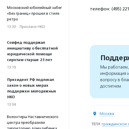
Московский юбилейный забег
телефон: (495) 22
«Без границ» прошел в стиле
ретро
13:30
·
Прислано НКО
Совфед поддержал
инициативу о бесплатной
юридической помощи
Поддерж
сиротам старше 23 лет
Мы работаем, 
13:19
информация и
вопросу в бла
Президент РФ подписал
закон о новых мерах
достигнем
поддержки молодежных
НКО
13:04
Москва
Волонтеры Наставнического
центра преобразили
ТЕГИ:
гражданское 
территорию дома ребенка