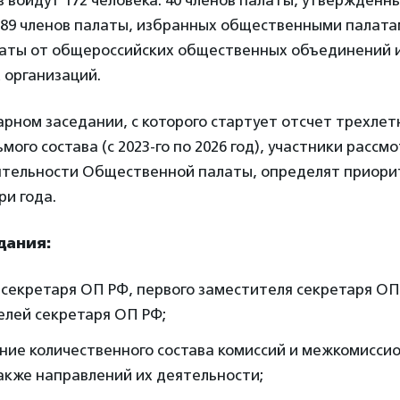
в войдут 172 человека: 40 членов палаты, утвержденн
 89 членов палаты, избранных общественными палата
алаты от общероссийских общественных объединений 
 организаций.
рном заседании, с которого стартует отсчет трехлет
мого состава (с 2023-го по 2026 год), участники рассм
ятельности Общественной палаты, определят приори
и года.
дания:
секретаря ОП РФ, первого заместителя секретаря ОП
елей секретаря ОП РФ;
ние количественного состава комиссий и межкомисси
также направлений их деятельности;