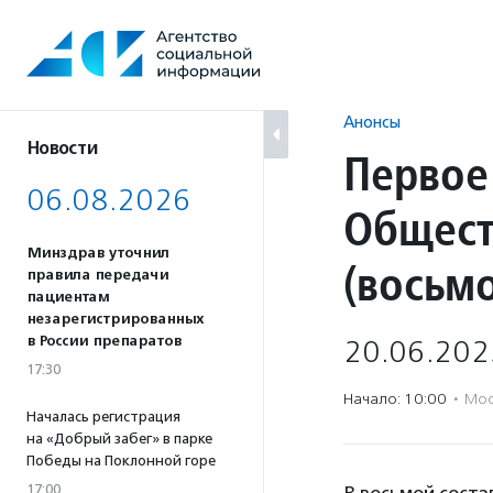
Перейти
к
содержанию
Анонсы
Новости
Первое
06.08.2026
Общест
Минздрав уточнил
(восьмо
правила передачи
пациентам
незарегистрированных
в России препаратов
20.06.202
17:30
Начало: 10:00
·
Мос
Началась регистрация
на «Добрый забег» в парке
Победы на Поклонной горе
17:00