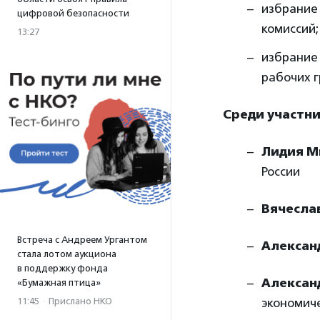
избрание
цифровой безопасности
комиссий;
13:27
избрание
рабочих г
Среди участни
Лидия М
России
Вячесла
Встреча с Андреем Ургантом
Алексан
стала лотом аукциона
в поддержку фонда
Алексан
«Бумажная птица»
11:45
·
Прислано НКО
экономиче