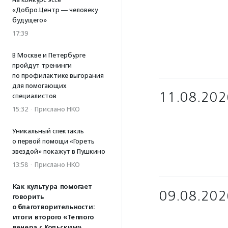
«Добро.Центр — человеку
будущего»
17:39
В Москве и Петербурге
пройдут тренинги
по профилактике выгорания
для помогающих
11.08.202
специалистов
15:32
·
Прислано НКО
Уникальный спектакль
о первой помощи «Гореть
звездой» покажут в Пушкино
13:58
·
Прислано НКО
Как культура помогает
09.08.202
говорить
о благотворительности:
итоги второго «Теплого
вечера с Кольским»