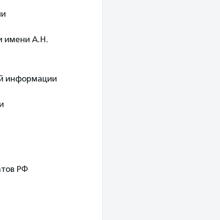
ии
 имени А.Н.
ой информации
и
атов РФ