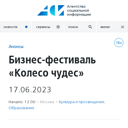
Перейти
к
содержанию
новости
сервисы
поиск
меню
18+
Анонсы
Бизнес-фестиваль
«Колесо чудес»
17.06.2023
Начало: 12:00
·
Москва
·
Культура и просвещение
,
Образование