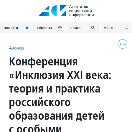
Перейти
к
содержанию
новости
сервисы
поиск
меню
18+
Анонсы
Конференция
«Инклюзия XXI века:
теория и практика
российского
образования детей
с особыми