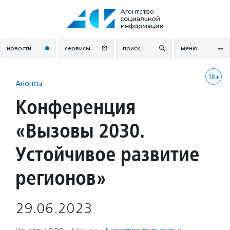
Перейти
к
содержанию
новости
сервисы
поиск
меню
18+
Анонсы
Конференция
«Вызовы 2030.
Устойчивое развитие
регионов»
29.06.2023