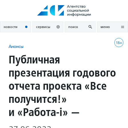
Перейти
к
содержанию
новости
сервисы
поиск
меню
18+
Анонсы
Публичная
презентация годового
отчета проекта «Все
получится!»
и «Работа-i» —