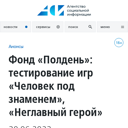
Перейти
к
содержанию
новости
сервисы
поиск
меню
18+
Анонсы
Фонд «Полдень»:
тестирование игр
«Человек под
знаменем»,
«Неглавный герой»