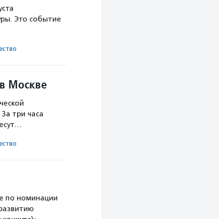
уста
ры. Это событие
ест­во
 в Москве
ческой
За три часа
несут…
ест­во
е по номинации
 развитию