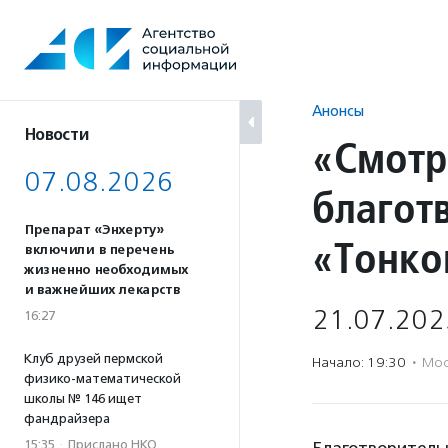
Перейти
к
содержанию
Анонсы
Новости
«Смотр
07.08.2026
благот
Препарат «Энхерту»
«Тонко
включили в перечень
жизненно необходимых
и важнейших лекарств
21.07.202
16:27
Клуб друзей пермской
Начало: 19:30
·
Мос
физико-математической
школы № 146 ищет
фандрайзера
15:35
·
Прислано НКО