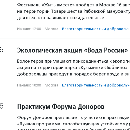
Фестиваль «Жить вместе» пройдет в Москве 16 авг
на территории Товарищества Рябовской мануфакту
для всех, кто развивает созидательные…
Начало: 12:00
·
Москва
·
Благотвори­тель­ность и доброволь­ч
6
Экологическая акция «Вода России»
Волонтеров приглашают присоединиться к экологи
акции на территории парка «Кузьминки-Люблино». 
добровольцы приведут в порядок берег пруда и в
Начало: 10:00
·
Москва
·
Благотвори­тель­ность и доброволь­ч
6
Практикум Форума Доноров
Форум Доноров приглашает к участию в практикум
«Лучшая программа, способствующая устойчивому