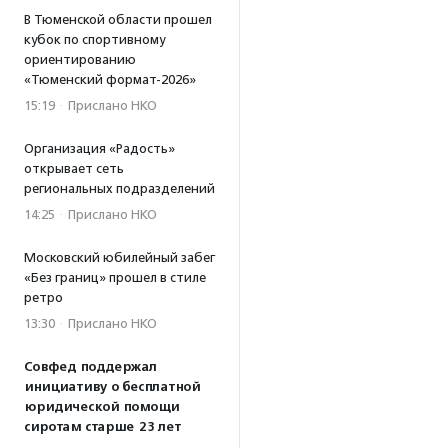
В Тюменской области прошел
кубок по спортивному
ориентированию
«Тюменский формат-2026»
15:19
·
Прислано НКО
Организация «Радость»
открывает сеть
региональных подразделений
14:25
·
Прислано НКО
Московский юбилейный забег
«Без границ» прошел в стиле
ретро
13:30
·
Прислано НКО
Совфед поддержал
инициативу о бесплатной
юридической помощи
сиротам старше 23 лет