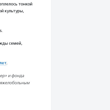
еплелось тонкой
й культуры,
s.
жды семей,
лет
.
нер» и фонда
 тяжелобольным