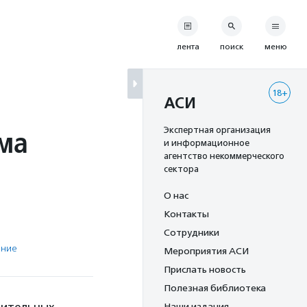
лента
поиск
меню
18+
АСИ
ма
Экспертная организация
и информационное
агентство некоммерческого
сектора
О нас
Контакты
Сотрудники
ение
Мероприятия АСИ
Прислать новость
Полезная библиотека
Наши издания