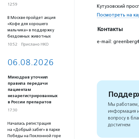
12:59
Кутузовский просп
Посмотреть на ка
В Москве пройдет акция
«Кофе для хорошего
Контакты
мальчика» в поддержку
бездомных животных
e-mail: greenber
10:52
·
Прислано НКО
06.08.2026
Минздрав уточнил
правила передачи
пациентам
Поддерж
незарегистрированных
в России препаратов
Мы работаем, 
17:30
информация и
вопросу в бла
Началась регистрация
достигнем
на «Добрый забег» в парке
Победы на Поклонной горе