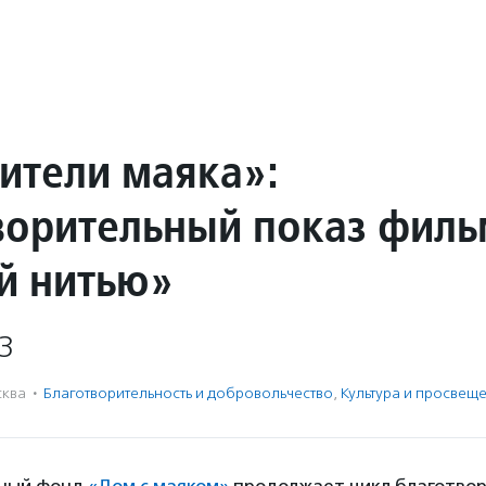
ители маяка»:
ворительный показ филь
й нитью»
3
ква
·
Благотвори­тель­ность и доброволь­чест­во
,
Культура и просвещ