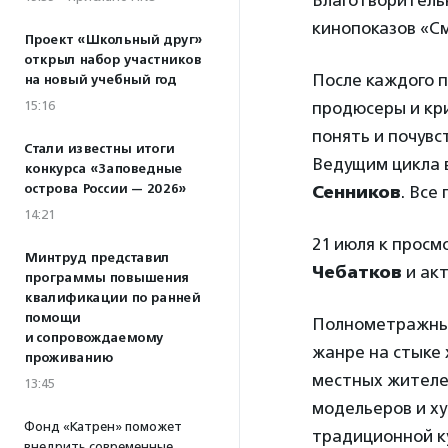
Благотворител
кинопоказов «С
Проект «Школьный друг»
открыл набор участников
После каждого п
на новый учебный год
15:16
продюсеры и кр
понять и почувс
Стали известны итоги
Ведущим цикла 
конкурса «Заповедные
острова России — 2026»
Сенников
. Все
14:21
21 июля к прос
Минтруд представил
Чебатков
и ак
программы повышения
квалификации по ранней
помощи
Полнометражн
и сопровождаемому
жанре на стыке 
проживанию
местных жителей
13:45
модельеров и х
Фонд «Катрен» поможет
традиционной к
внедрить современные