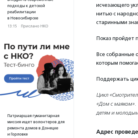
исчезающего укл
подходы к детской
реабилитации
нитью с народн
в Новосибирске
старинными зна
13:15
·
Прислано НКО
Показ пройдет п
Все собранные 
которым помога
Поддержать цик
Цикл «Смотрител
«Дом с маяком».
детям и молодым
Патриаршая гуманитарная
миссия ищет волонтеров для
ремонта домов в Донецке
Адрес провед
и Горловке