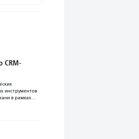
о CRM-
еских
х инструментов
язани в рамках…