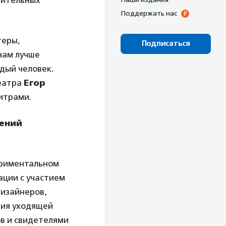
рительных
Поддержать нас
теры,
Подписаться
нам лучше
дый человек.
еатра
Егор
титрами.
ений
периментальном
ации с участием
дизайнеров,
ния уходящей
в и свидетелями