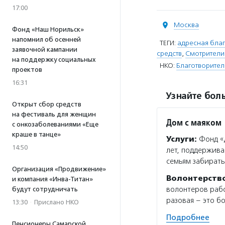
17:00
Москва
Фонд «Наш Норильск»
напомнил об осенней
ТЕГИ:
адресная благ
заявочной кампании
средств
,
Смотрители
на поддержку социальных
НКО:
Благотворител
проектов
16:31
Узнайте боль
Открыт сбор средств
на фестиваль для женщин
Дом с маяком
с онкозаболеваниями «Еще
краше в танце»
Услуги:
Фонд «Д
14:50
лет, поддержива
семьям забирать
Организация «Продвижение»
Волонтерств
и компания «Инва-Титан»
волонтеров рабо
будут сотрудничать
разовая – это б
13:30
·
Прислано НКО
Подробнее
Пенсионеры Самарской