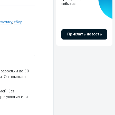
события.
хоспису
,
сбор
Прислать новость
 взрослым до 30
и. Он помогает
мей. Без
регулярная или