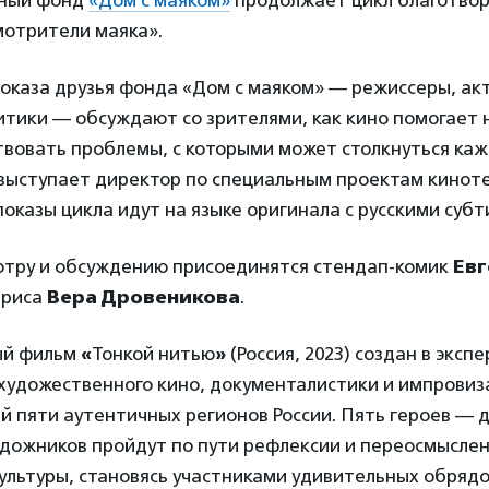
ьный фонд
«Дом с маяком»
продолжает цикл благотво
мотрители маяка».
оказа друзья фонда «Дом с маяком» — режиссеры, ак
итики — обсуждают со зрителями, как кино помогает 
твовать проблемы, с которыми может столкнуться каж
выступает директор по специальным проектам кинот
 показы цикла идут на языке оригинала с русскими суб
мотру и обсуждению присоединятся стендап-комик
Евг
триса
Вера Дровеникова
.
ый фильм
«
Тонкой нитью
»
(Россия, 2023) создан в экс
художественного кино, документалистики и импровиз
 пяти аутентичных регионов России. Пять героев — 
удожников пройдут по пути рефлексии и переосмысле
ультуры, становясь участниками удивительных обрядо