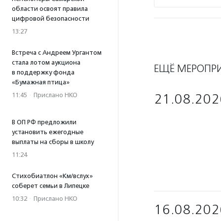
области освоят правила
цифровой безопасности
13:27
Встреча с Андреем Ургантом
стала лотом аукциона
ЕЩЁ МЕРОПР
в поддержку фонда
«Бумажная птица»
11:45
·
Прислано НКО
21.08.202
В ОП РФ предложили
установить ежегодные
выплаты на сборы в школу
11:24
Стихобиатлон «Км/вслух»
соберет семьи в Липецке
10:32
·
Прислано НКО
16.08.202