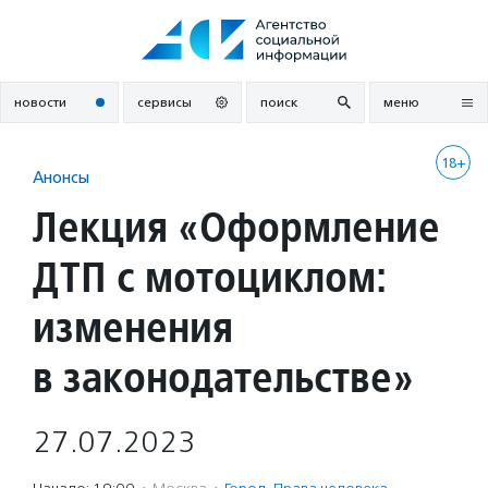
Перейти
к
содержанию
новости
сервисы
поиск
меню
18+
Анонсы
Лекция «Оформление
ДТП с мотоциклом:
изменения
в законодательстве»
27.07.2023