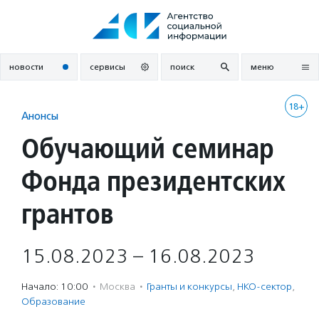
Перейти
к
содержанию
новости
сервисы
поиск
меню
18+
Анонсы
Обучающий семинар
Фонда президентских
грантов
15.08.2023 – 16.08.2023
Начало: 10:00
·
Москва
·
Гранты и конкурсы
,
НКО-сектор
,
Образование