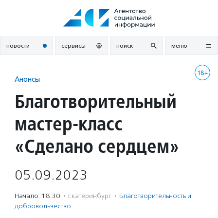
Перейти
к
содержанию
новости
сервисы
поиск
меню
18+
Анонсы
Благотворительный
мастер-класс
«Сделано сердцем»
05.09.2023
Начало: 18:30
·
Екатеринбург
·
Благотвори­тель­ность и
доброволь­чест­во