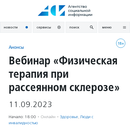
Перейти
к
содержанию
новости
сервисы
поиск
меню
18+
Анонсы
Вебинар «Физическая
терапия при
рассеянном склерозе»
11.09.2023
Начало: 18:00
·
Онлайн
·
Здоровье
,
Люди с
инвалидностью