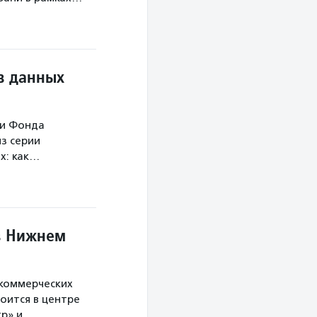
в данных
ми Фонда
з серии
х: как…
в Нижнем
екоммерческих
оится в центре
тр» и…