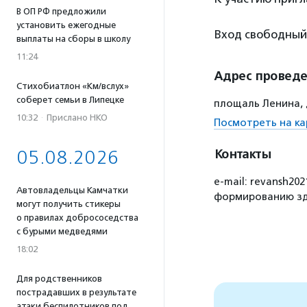
В ОП РФ предложили
установить ежегодные
Вход свободный
выплаты на сборы в школу
11:24
Адрес провед
Стихобиатлон «Км/вслух»
соберет семьи в Липецке
площаль Ленина, 
10:32
·
Прислано НКО
Посмотреть на ка
05.08.2026
Контакты
e-mail: revansh2
Автовладельцы Камчатки
формированию зд
могут получить стикеры
о правилах добрососедства
с бурыми медведями
18:02
Для родственников
пострадавших в результате
атаки беспилотников под