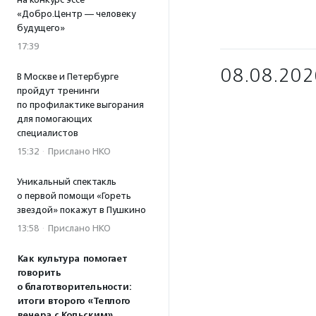
«Добро.Центр — человеку
будущего»
17:39
08.08.202
В Москве и Петербурге
пройдут тренинги
по профилактике выгорания
для помогающих
специалистов
15:32
·
Прислано НКО
Уникальный спектакль
о первой помощи «Гореть
звездой» покажут в Пушкино
13:58
·
Прислано НКО
Как культура помогает
говорить
о благотворительности:
итоги второго «Теплого
вечера с Кольским»