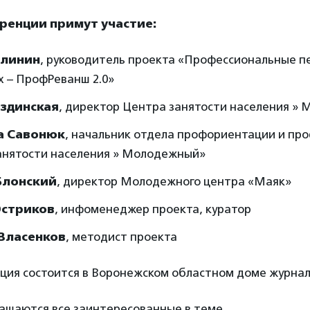
ренции примут участие:
алинин
, руководитель проекта «Профессиональные п
х – ПрофРеванш 2.0»
ездинская
, директор Центра занятости населения »
а Савонюк
, начальник отдела профориентации и пр
анятости населения » Молодежный»
Блонский
, директор Молодежного центра «Маяк»
Остриков
, инфоменеджер проекта, куратор
Власенков
, методист проекта
ция состоится в Воронежском областном доме журнал
ашаются все заинтересованные в теме.