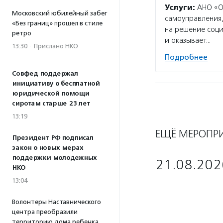
Услуги:
АНО «Об
Московский юбилейный забег
самоуправления,
«Без границ» прошел в стиле
на решение соци
ретро
и оказывает…
13:30
·
Прислано НКО
Подробнее
Совфед поддержал
инициативу о бесплатной
юридической помощи
сиротам старше 23 лет
13:19
ЕЩЁ МЕРОПР
Президент РФ подписал
закон о новых мерах
поддержки молодежных
21.08.202
НКО
13:04
Волонтеры Наставнического
центра преобразили
территорию дома ребенка