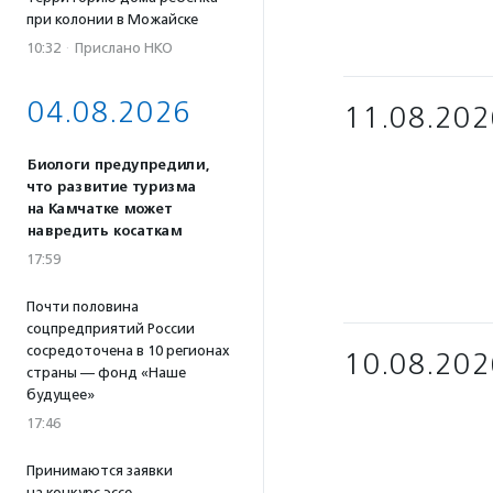
при колонии в Можайске
10:32
·
Прислано НКО
04.08.2026
11.08.202
Биологи предупредили,
что развитие туризма
на Камчатке может
навредить косаткам
17:59
Почти половина
соцпредприятий России
сосредоточена в 10 регионах
10.08.202
страны — фонд «Наше
будущее»
17:46
Принимаются заявки
на конкурс эссе