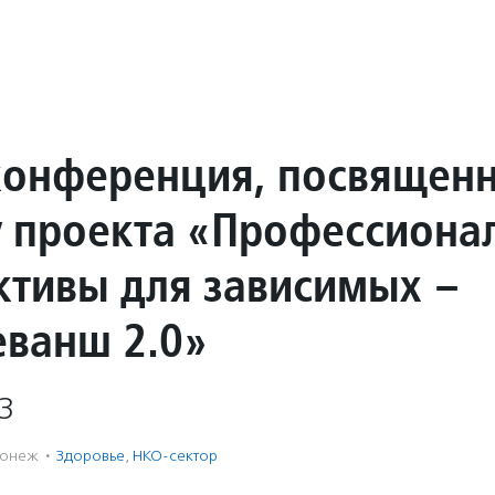
конференция, посвящен
у проекта «Профессиона
ктивы для зависимых –
ванш 2.0»
3
ронеж
·
Здоровье
,
НКО-сектор