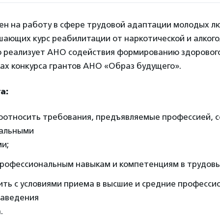
н на работу в сфере трудовой адаптации молодых лю
ршающих курс реабилитации от наркотической и алког
го реализует АНО содействия формированию здоровог
ах конкурса грантов АНО «Образ будущего».
а:
оотносить требования, предъявляемые профессией, с
альными
и;
профессиональным навыкам и компетенциям в трудовы
ить с условиями приема в высшие и средние професси
заведения
.