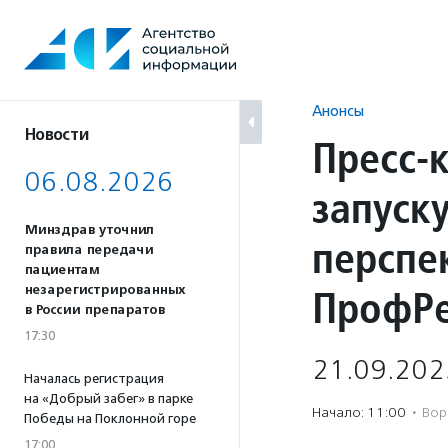
Перейти
к
содержанию
Анонсы
Новости
Пресс-
06.08.2026
запуск
Минздрав уточнил
перспе
правила передачи
пациентам
ПрофРе
незарегистрированных
в России препаратов
17:30
21.09.202
Началась регистрация
на «Добрый забег» в парке
Начало: 11:00
·
Во
Победы на Поклонной горе
17:00