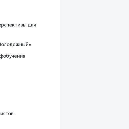
ерспективы для
 Молодежный»
офобучения
истов.