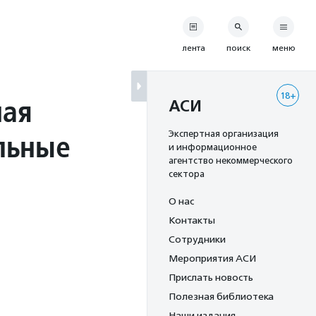
лента
поиск
меню
18+
ная
АСИ
льные
Экспертная организация
и информационное
агентство некоммерческого
сектора
О нас
Контакты
Сотрудники
Мероприятия АСИ
Прислать новость
Полезная библиотека
Наши издания