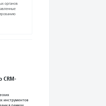
ых органов
равленные
тированию
о CRM-
еских
х инструментов
язани в рамках…