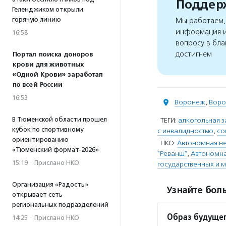
Поддерж
Геленджиком открыли
горячую линию
Мы работаем, 
информация и
16:58
вопросу в бла
достигнем
Портал поиска доноров
крови для животных
«Одной Крови» заработал
по всей России
16:53
Воронеж
,
Воро
В Тюменской области прошел
ТЕГИ:
алкогольная з
кубок по спортивному
с инвалидностью
,
со
ориентированию
НКО:
Автономная н
«Тюменский формат-2026»
"Реванш"
,
Автономна
15:19
·
Прислано НКО
государственных и 
Организация «Радость»
Узнайте боль
открывает сеть
региональных подразделений
Образ будуще
14:25
·
Прислано НКО