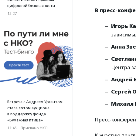
цифровой безопасности
В пресс-конфе
13:27
Игорь К
зависимы
Анна Зв
Светлан
Центра з
Андрей 
Сергей 
Встреча с Андреем Ургантом
Михаил 
стала лотом аукциона
в поддержку фонда
Пресс-конферен
«Бумажная птица»
11:45
·
Прислано НКО
К участию пригл