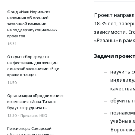
Фонд «Наш Норильск»
Проект направле
напомнил об осенней
18-35 лет, заве
заявочной кампании
на поддержку социальных
зависимости. Е
проектов
«Реванш» в рамк
16:31
Задачи проект
Открыт сбор средств
на фестиваль для женщин
с онкозаболеваниями «Еще
научить с
краше в танце»
индивиду
14:50
качествам
Организация «Продвижение»
обучить 
и компания «Инва-Титан»
будут сотрудничать
познаком
13:30
·
Прислано НКО
учебные 
Пенсионеры Самарской
Воронежа
области освоят правила