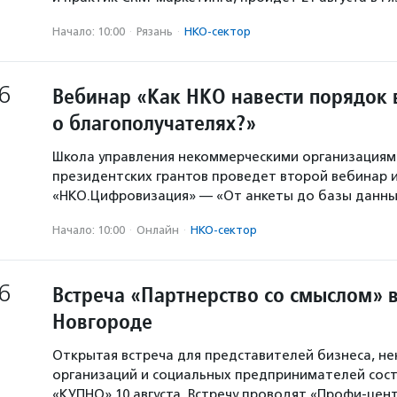
Начало: 10:00
·
Рязань
·
НКО-сектор
6
Вебинар «Как НКО навести порядок 
о благополучателях?»
Школа управления некоммерческими организация
президентских грантов проведет второй вебинар и
«НКО.Цифровизация» — «От анкеты до базы данны
Начало: 10:00
·
Онлайн
·
НКО-сектор
6
Встреча «Партнерство со смыслом» 
Новгороде
Открытая встреча для представителей бизнеса, н
организаций и социальных предпринимателей сост
«КУПНО» 10 августа. Встречу проводят «Профи-цен