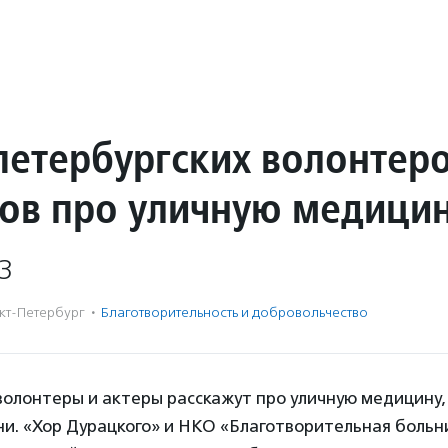
петербургских волонтер
ров про уличную медици
3
кт-Петербург
·
Благотвори­тель­ность и доброволь­чест­во
волонтеры и актеры расскажут про уличную медицину,
ни. «Хор Дурацкого» и НКО «Благотворительная больн