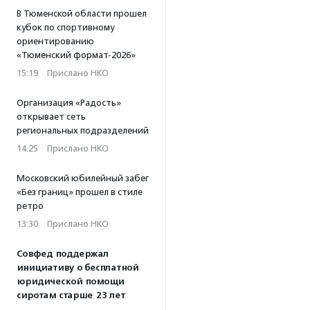
В Тюменской области прошел
кубок по спортивному
ориентированию
«Тюменский формат-2026»
15:19
·
Прислано НКО
Организация «Радость»
открывает сеть
региональных подразделений
14:25
·
Прислано НКО
Московский юбилейный забег
«Без границ» прошел в стиле
ретро
13:30
·
Прислано НКО
Совфед поддержал
инициативу о бесплатной
юридической помощи
сиротам старше 23 лет