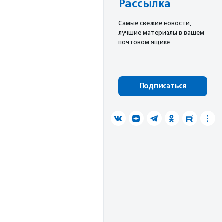
Рассылка
Cамые свежие новости,
лучшие материалы в вашем
почтовом ящике
Подписаться