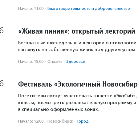
Начало: 11:00
·
Благотвори­тель­ность и доброволь­чест­во
6
«Живая линия»: открытый лекторий
Бесплатный еженедельный лекторий о психологии
взглянуть на собственную жизнь под другим углом.
Начало: 19:00
·
Онлайн
·
Здоровье
6
Фестиваль «Экологичный Новосибир
Посетители смогут участвовать в квесте «ЭкоСиб»,
классы, посмотреть развлекательную программу и
в специально оформленных зонах.
Начало: 12:00
·
Новосибирск
·
Город