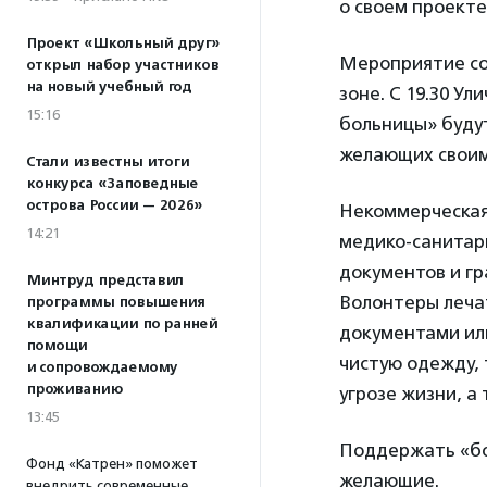
о своем проект
Проект «Школьный друг»
Мероприятие со
открыл набор участников
на новый учебный год
зоне. С 19.30 У
15:16
больницы» будут
желающих своим
Стали известны итоги
конкурса «Заповедные
острова России — 2026»
Некоммерческая
14:21
медико-санитар
документов и г
Минтруд представил
Волонтеры лечат
программы повышения
квалификации по ранней
документами или
помощи
чистую одежду, 
и сопровождаемому
проживанию
угрозе жизни, а
13:45
Поддержать «бо
Фонд «Катрен» поможет
желающие.
внедрить современные