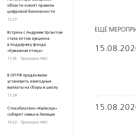
области освоят правила
цифровой безопасности
13:27
ЕЩЁ МЕРОПР
Встреча с Андреем Ургантом
стала лотом аукциона
в поддержку фонда
15.08.202
«Бумажная птица»
11:45
·
Прислано НКО
В ОП РФ предложили
установить ежегодные
выплаты на сборы в школу
11:24
15.08.202
Стихобиатлон «Км/вслух»
соберет семьи в Липецке
10:32
·
Прислано НКО