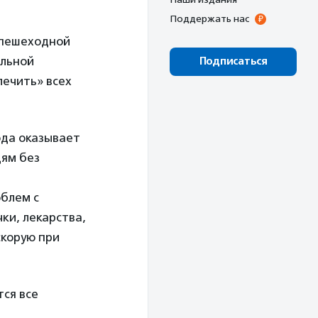
Поддержать нас
 пешеходной
ельной
Подписаться
лечить» всех
ода оказывает
ям без
облем с
ки, лекарства,
скорую при
ся все