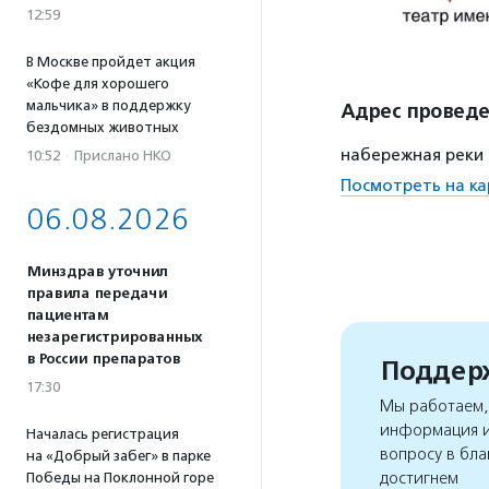
12:59
В Москве пройдет акция
«Кофе для хорошего
мальчика» в поддержку
Адрес провед
бездомных животных
набережная реки 
10:52
·
Прислано НКО
Посмотреть на ка
06.08.2026
Минздрав уточнил
правила передачи
пациентам
незарегистрированных
в России препаратов
Поддерж
17:30
Мы работаем, 
информация и
Началась регистрация
вопросу в бла
на «Добрый забег» в парке
достигнем
Победы на Поклонной горе