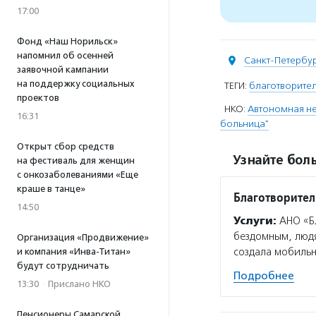
17:00
Фонд «Наш Норильск»
напомнил об осенней
Санкт-Петербу
заявочной кампании
на поддержку социальных
ТЕГИ:
благотворите
проектов
НКО:
Автономная н
16:31
больница"
Открыт сбор средств
Узнайте боль
на фестиваль для женщин
с онкозаболеваниями «Еще
краше в танце»
Благотворител
14:50
Услуги:
АНО «Бл
бездомным, людя
Организация «Продвижение»
создала мобильн
и компания «Инва-Титан»
будут сотрудничать
Подробнее
13:30
·
Прислано НКО
Пенсионеры Самарской