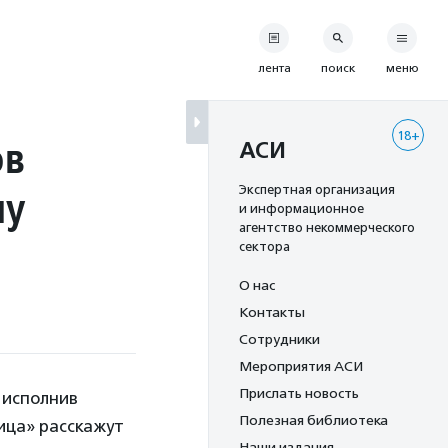
лента
поиск
меню
18+
ов
АСИ
ну
Экспертная организация
и информационное
агентство некоммерческого
сектора
О нас
Контакты
Сотрудники
Мероприятия АСИ
Прислать новость
 исполнив
Полезная библиотека
ица» расскажут
Наши издания