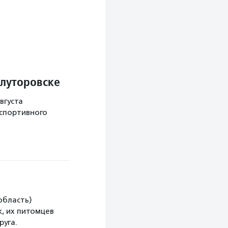
Ялуторовске
вгуста
 спортивного
область)
, их питомцев
руга.