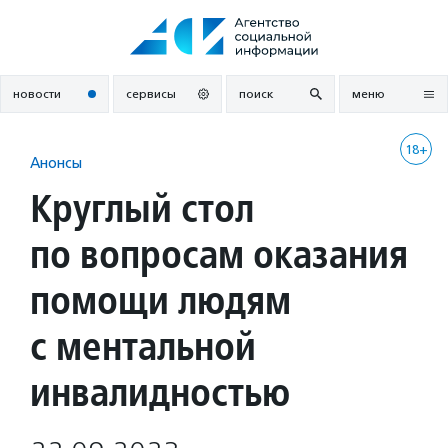
Перейти
к
содержанию
новости
сервисы
поиск
меню
18+
Анонсы
Круглый стол
по вопросам оказания
помощи людям
с ментальной
инвалидностью