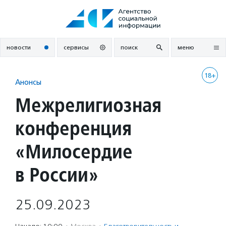
Перейти
к
содержанию
новости
сервисы
поиск
меню
18+
Анонсы
Межрелигиозная
конференция
«Милосердие
в России»
25.09.2023