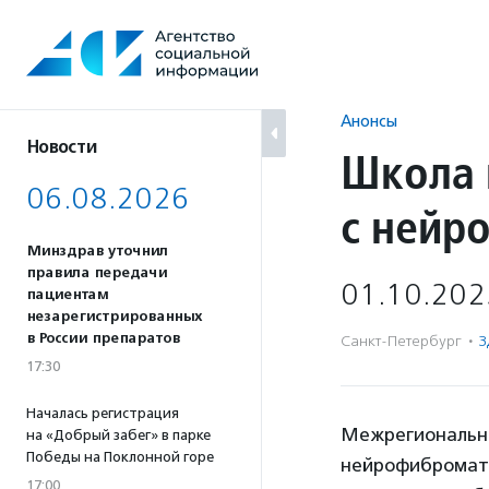
Перейти
к
содержанию
Анонсы
Новости
Школа 
06.08.2026
с нейр
Минздрав уточнил
правила передачи
01.10.202
пациентам
незарегистрированных
в России препаратов
Санкт-Петербург
·
З
17:30
Началась регистрация
Межрегиональна
на «Добрый забег» в парке
Победы на Поклонной горе
нейрофибромато
17:00