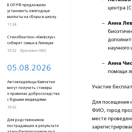
В ОП РФ предложили
центра (
установить ежегодные
выплаты на сборы в школу
Анна Ле
11:24
биоэтиче
Стихобиатлон «Км/вслух»
дополнит
соберет семьи в Липецке
научного 
10:32
·
Прислано НКО
Анна Чи
05.08.2026
помощи л
Автовладельцы Камчатки
Участие бесплат
могут получить стикеры
о правилах добрососедства
с бурыми медведями
Для посещения н
18:02
ФИО, город про
месте проведен
Для родственников
пострадавших в результате
зарегистрирова
атаки беспилотников под