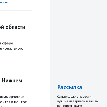
ест­во
й области
в сфере
егионального
в Нижнем
Рассылка
екоммерческих
Cамые свежие новости,
лучшие материалы в вашем
оится в центре
почтовом ящике