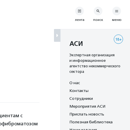
лента
поиск
меню
18+
АСИ
Экспертная организация
и информационное
агентство некоммерческого
сектора
О нас
Контакты
Сотрудники
Мероприятия АСИ
Прислать новость
циентам с
Полезная библиотека
рофиброматозом
Наши издания