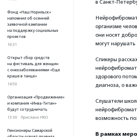
в Санкт-Петербу
Фонд «Наш Норильск»
Нейрофибромато
напомнил об осенней
заявочной кампании
организме чело
на поддержку социальных
они носят добро
проектов
могут нарушать 
16:31
Открыт сбор средств
Спикеры расскаж
на фестиваль для женщин
нейрофибромато
с онкозаболеваниями «Еще
здорового потом
краше в танце»
14:50
диагноза, о ва
Организация «Продвижение»
Слушатели школ
и компания «Инва-Титан»
нейрофиброматоз
будут сотрудничать
13:30
·
Прислано НКО
возможность поз
Пенсионеры Самарской
В рамках мер
области освоят правила