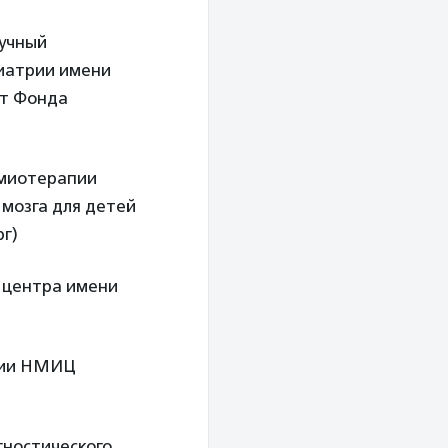
аучный
иатрии имени
нт Фонда
имиотерапии
 мозга для детей
г)
о центра имени
апии НМИЦ
гностического