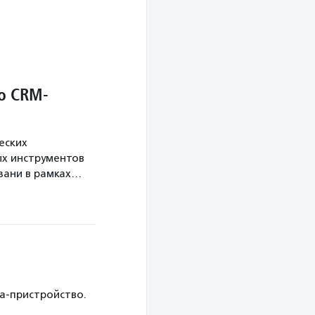
о CRM-
еских
х инструментов
язани в рамках…
ка-пристройство.