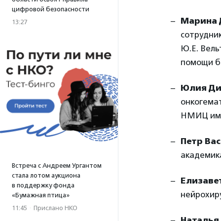
цифровой безопасности
Марина
13:27
сотрудни
Ю.Е. Вел
помощи б
Юлия Ди
онкогемат
НМИЦ име
Петр Ва
академика
Встреча с Андреем Ургантом
стала лотом аукциона
Елизаве
в поддержку фонда
нейрохиру
«Бумажная птица»
11:45
·
Прислано НКО
Наталья