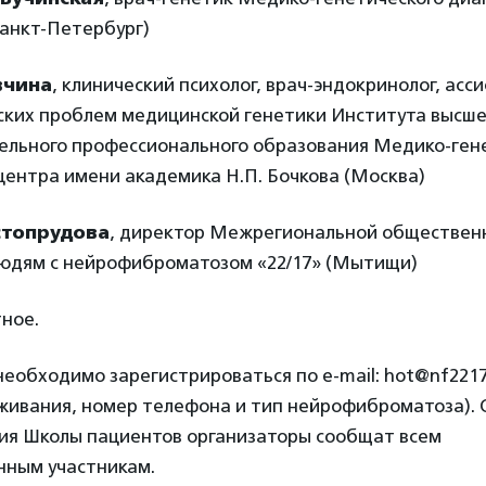
Санкт-Петербург)
вчина
, клинический психолог, врач-эндокринолог, ас
ских проблем медицинской генетики Института высше
ельного профессионального образования Медико-ген
центра имени академика Н.П. Бочкова (Москва)
стопрудова
, директор Межрегиональной обществен
юдям с нейрофиброматозом «22/17» (Мытищи)
ное.
еобходимо зарегистрироваться по e-mail: hot@nf2217.
живания, номер телефона и тип нейрофиброматоза). 
ия Школы пациентов организаторы сообщат всем
нным участникам.