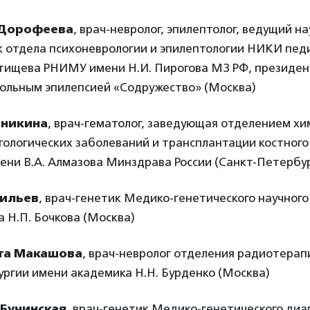
 Дорофеева
, врач-невролог, эпилептолог, ведущий н
к отдела психоневрологии и эпилептологии НИКИ пед
ьтищева РНИМУ имени Н.И. Пирогова МЗ РФ, президе
ольным эпилепсией «Содружество» (Москва)
никина
, врач-гематолог, заведующая отделением х
ологических заболеваний и трансплантации костного
ни В.А. Алмазова Минздрава России (Санкт-Петербур
сильев
, врач-генетик Медико-генетического научног
 Н.П. Бочкова (Москва)
та Макашова
, врач-невролог отделения радиотер
ргии имени академика Н.Н. Бурденко (Москва)
 Бучинская
, врач-генетик Медико-генетического диа