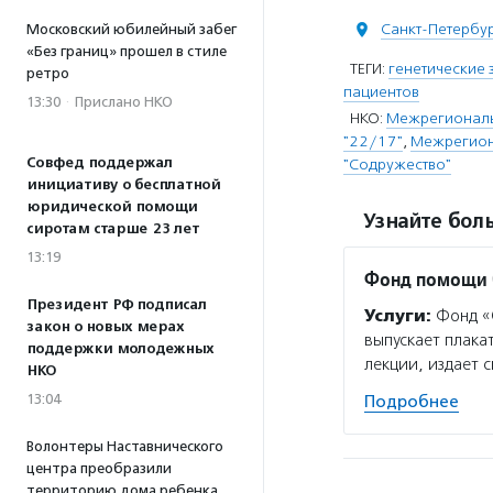
Санкт-Петербу
Московский юбилейный забег
«Без границ» прошел в стиле
ТЕГИ:
генетические
ретро
пациентов
13:30
·
Прислано НКО
НКО:
Межрегиональ
"22/17"
,
Межрегион
Совфед поддержал
"Содружество"
инициативу о бесплатной
юридической помощи
Узнайте боль
сиротам старше 23 лет
13:19
Фонд помощи 
Президент РФ подписал
Услуги:
Фонд «С
закон о новых мерах
выпускает плака
поддержки молодежных
лекции, издает 
НКО
13:04
Подробнее
Волонтеры Наставнического
центра преобразили
территорию дома ребенка