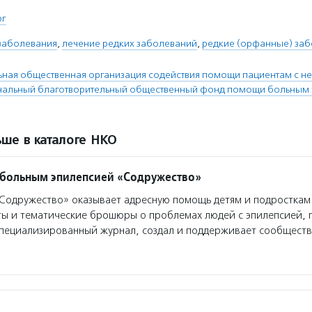
рг
 заболевания
,
лечение редких заболеваний
,
редкие (орфанные) за
ная общественная организация содействия помощи пациентам с 
альный благотворительный общественный фонд помощи больным 
ше в каталоге НКО
больным эпилепсией «Содружество»
одружество» оказывает адресную помощь детям и подросткам 
ты и тематические брошюры о проблемах людей с эпилепсией,
специализированный журнал, создал и поддерживает сообществ