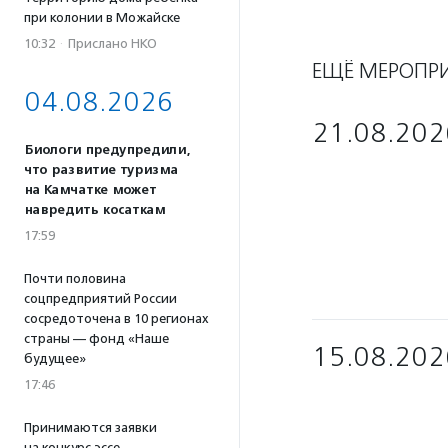
при колонии в Можайске
10:32
·
Прислано НКО
ЕЩЁ МЕРОПР
04.08.2026
21.08.202
Биологи предупредили,
что развитие туризма
на Камчатке может
навредить косаткам
17:59
Почти половина
соцпредприятий России
сосредоточена в 10 регионах
страны — фонд «Наше
15.08.202
будущее»
17:46
Принимаются заявки
на конкурс эссе