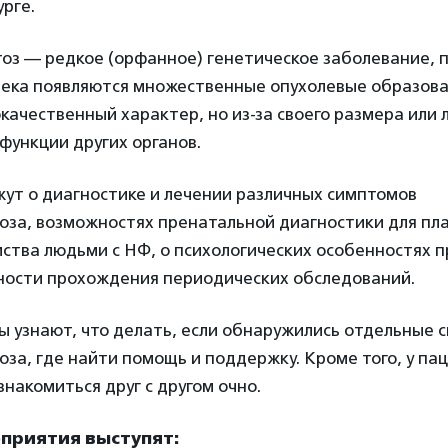
рге.
з — редкое (орфанное) генетическое заболевание, п
века появляются множественные опухолевые образова
качественный характер, но из-за своего размера или 
функции других органов.
ут о диагностике и лечении различных симптомов
за, возможностях пренатальной диагностики для пл
ства людьми с НФ, о психологических особенностях 
жности прохождения периодических обследований.
ы узнают, что делать, если обнаружились отдельные 
а, где найти помощь и поддержку. Кроме того, у па
накомиться друг с другом очно.
оприятия выступят: