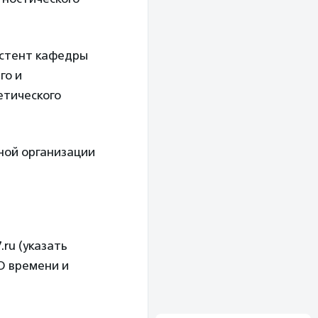
систент кафедры
го и
етического
ной организации
ru (указать
О времени и