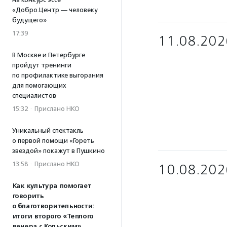
«Добро.Центр — человеку
будущего»
17:39
11.08.202
В Москве и Петербурге
пройдут тренинги
по профилактике выгорания
для помогающих
специалистов
15:32
·
Прислано НКО
Уникальный спектакль
о первой помощи «Гореть
звездой» покажут в Пушкино
13:58
·
Прислано НКО
10.08.202
Как культура помогает
говорить
о благотворительности:
итоги второго «Теплого
вечера с Кольским»