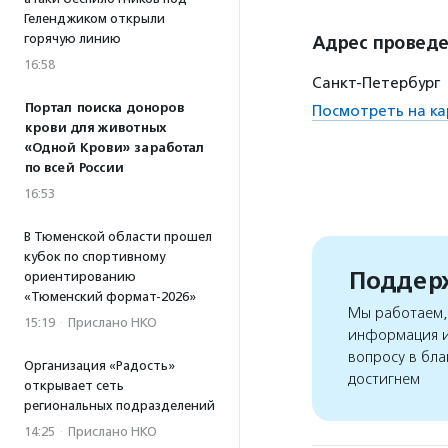
Геленджиком открыли
горячую линию
Адрес провед
16:58
Санкт-Петербург
Портал поиска доноров
Посмотреть на ка
крови для животных
«Одной Крови» заработал
по всей России
16:53
В Тюменской области прошел
кубок по спортивному
Поддерж
ориентированию
«Тюменский формат-2026»
Мы работаем, 
15:19
·
Прислано НКО
информация и
вопросу в бла
Организация «Радость»
достигнем
открывает сеть
региональных подразделений
14:25
·
Прислано НКО