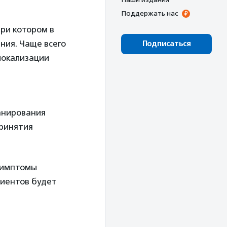
Поддержать нас
ри котором в
ния. Чаще всего
Подписаться
локализации
анирования
принятия
симптомы
циентов будет