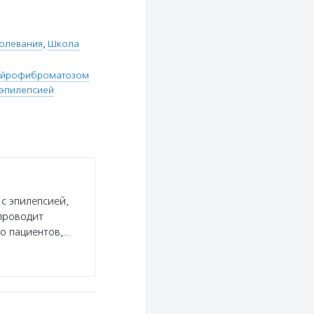
болевания
,
Школа
нейрофиброматозом
эпилепсией
с эпилепсией,
 проводит
о пациентов,…