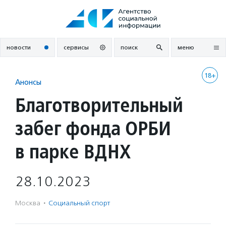
Перейти
к
содержанию
новости
сервисы
поиск
меню
18+
Анонсы
Благотворительный
забег фонда ОРБИ
в парке ВДНХ
28.10.2023
Москва
·
Социальный спорт