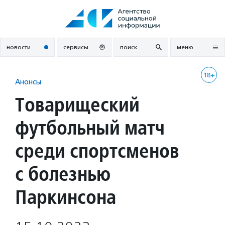
Перейти
к
содержанию
новости
сервисы
поиск
меню
18+
Анонсы
Товарищеский
футбольный матч
среди спортсменов
с болезнью
Паркинсона