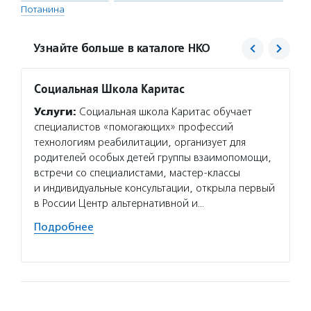
Потанина
Узнайте больше в каталоге НКО
Социальная Школа Каритас
Благо
Потан
Услуги:
Социальная школа Каритас обучает
Услуг
специалистов «помогающих» профессий
Потани
технологиям реабилитации, организует для
эндаум
родителей особых детей группы взаимопомощи,
компет
встречи со специалистами, мастер-классы
деятел
и индивидуальные консультации, открыла первый
в пери
в России Центр альтернативной и…
практи
Подробнее
Подро