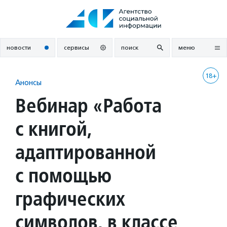
Перейти
к
содержанию
новости
сервисы
поиск
меню
18+
Анонсы
Вебинар «Работа
с книгой,
адаптированной
с помощью
графических
символов, в классе