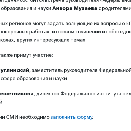
егодня» состоится встреча руководителя Федерально
 образования и науки
Анзора Музаева
с родителями
ных регионов могут задать волнующие их вопросы о ЕГ
роверочных работах, итоговом сочинении и собеседо
колах, других интересующих темах.
акже примут участие:
руглинский
, заместитель руководителя Федеральной
 сфере образования и науки
Решетникова
, директор Федерального института пе
й
ции СМИ необходимо
заполнить форму
.