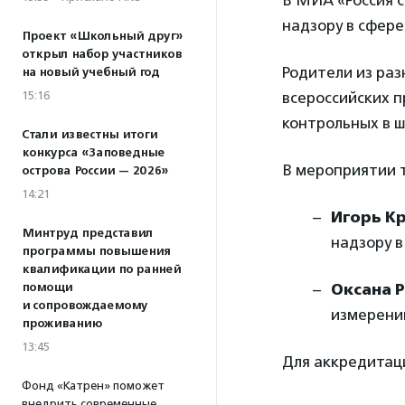
В МИА «Россия с
надзору в сфере
Проект «Школьный друг»
открыл набор участников
Родители из раз
на новый учебный год
15:16
всероссийских п
контрольных в ш
Стали известны итоги
конкурса «Заповедные
В мероприятии т
острова России — 2026»
14:21
Игорь К
Минтруд представил
надзору в
программы повышения
квалификации по ранней
помощи
Оксана 
и сопровождаемому
измерени
проживанию
13:45
Для аккредита
Фонд «Катрен» поможет
внедрить современные