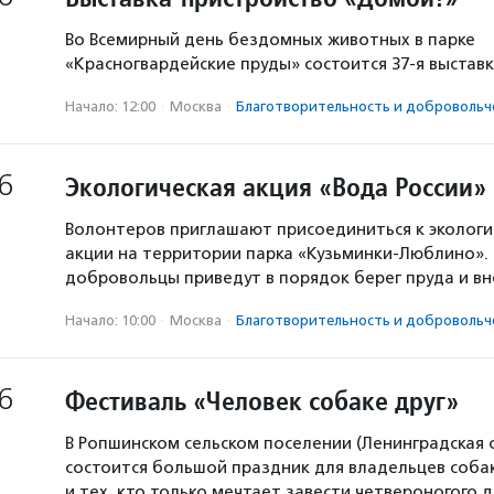
Во Всемирный день бездомных животных в парке
«Красногвардейские пруды» состоится 37-я выстав
Начало: 12:00
·
Москва
·
Благотвори­тель­ность и доброволь­ч
6
Экологическая акция «Вода России»
Волонтеров приглашают присоединиться к экологи
акции на территории парка «Кузьминки-Люблино». 
добровольцы приведут в порядок берег пруда и в
Начало: 10:00
·
Москва
·
Благотвори­тель­ность и доброволь­ч
6
Фестиваль «Человек собаке друг»
В Ропшинском сельском поселении (Ленинградская 
состоится большой праздник для владельцев собак
и тех, кто только мечтает завести четвероногого д