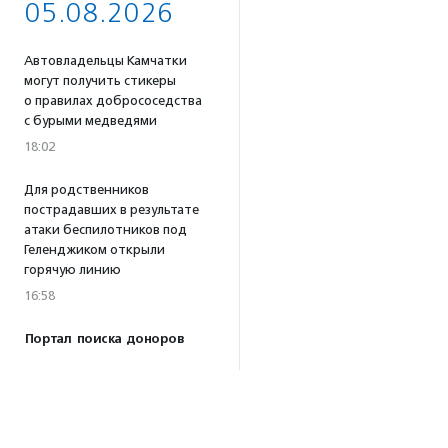
05.08.2026
Автовладельцы Камчатки
могут получить стикеры
о правилах добрососедства
с бурыми медведями
18:02
Для родственников
пострадавших в результате
атаки беспилотников под
Геленджиком открыли
горячую линию
16:58
Портал поиска доноров
крови для животных
«Одной Крови» заработал
по всей России
16:53