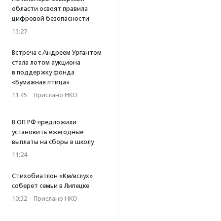
области освоят правила
цифровой безопасности
13:27
Встреча с Андреем Ургантом
стала лотом аукциона
в поддержку фонда
«Бумажная птица»
11:45
·
Прислано НКО
В ОП РФ предложили
установить ежегодные
выплаты на сборы в школу
11:24
Стихобиатлон «Км/вслух»
соберет семьи в Липецке
10:32
·
Прислано НКО