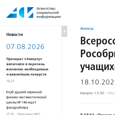
Перейти
к
содержанию
Анонсы
Новости
Всерос
07.08.2026
Рособр
Препарат «Энхерту»
учащих
включили в перечень
жизненно необходимых
и важнейших лекарств
18.10.202
16:27
Клуб друзей пермской
Начало: 13:00
·
Мос
физико-математической
школы № 146 ищет
фандрайзера
15:35
·
Прислано НКО