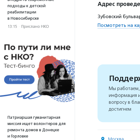
Адрес провед
подходы к детской
реабилитации
Зубовский бульвар
в Новосибирске
Посмотреть на ка
13:15
·
Прислано НКО
Поддерж
Мы работаем, 
информация и
вопросу в бла
достигнем
Патриаршая гуманитарная
миссия ищет волонтеров для
ремонта домов в Донецке
и Горловке
Москва