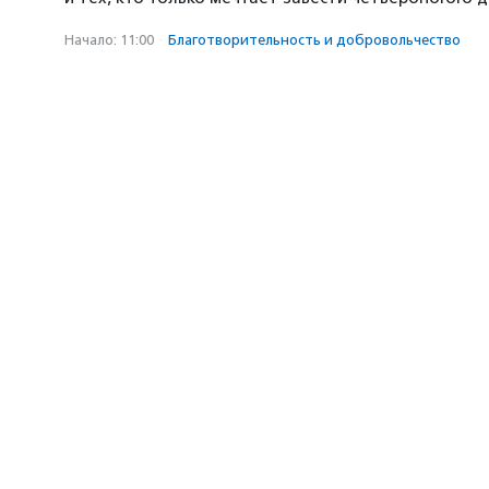
Начало: 11:00
·
Благотвори­тель­ность и доброволь­чест­во