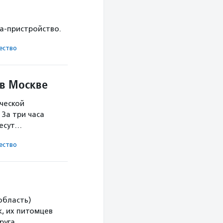
ка-пристройство.
ест­во
 в Москве
ческой
За три часа
несут…
ест­во
область)
, их питомцев
руга.