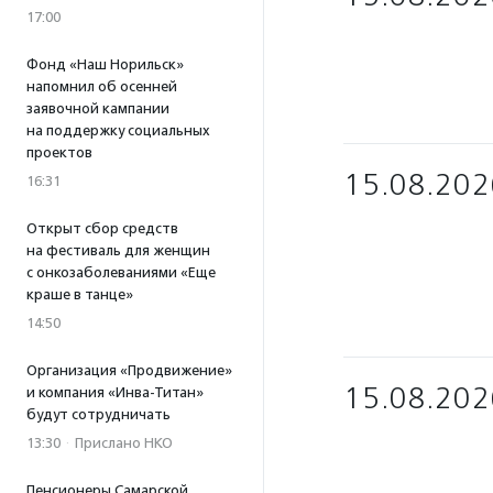
17:00
Фонд «Наш Норильск»
напомнил об осенней
заявочной кампании
на поддержку социальных
проектов
15.08.202
16:31
Открыт сбор средств
на фестиваль для женщин
с онкозаболеваниями «Еще
краше в танце»
14:50
Организация «Продвижение»
15.08.202
и компания «Инва-Титан»
будут сотрудничать
13:30
·
Прислано НКО
Пенсионеры Самарской