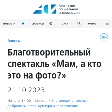
Перейти
к
содержанию
новости
сервисы
поиск
меню
18+
Анонсы
Благотворительный
спектакль «Мам, а кто
это на фото?»
21.10.2023
Начало: 14:00
·
Москва
·
Благотвори­тель­ность и
доброволь­чест­во
,
Культура и просвещение