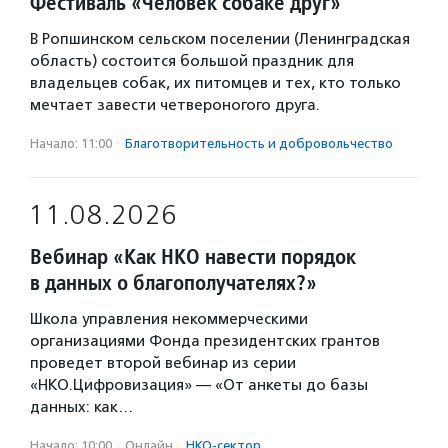
Фестиваль «Человек собаке друг»
В Ропшинском сельском поселении (Ленинградская
область) состоится большой праздник для
владельцев собак, их питомцев и тех, кто только
мечтает завести четвероногого друга.
Начало: 11:00
·
Благотвори­тель­ность и доброволь­чест­во
11.08.2026
Вебинар «Как НКО навести порядок
в данных о благополучателях?»
Школа управления некоммерческими
организациями Фонда президентских грантов
проведет второй вебинар из серии
«НКО.Цифровизация» — «От анкеты до базы
данных: как…
Начало: 10:00
·
Онлайн
·
НКО-сектор