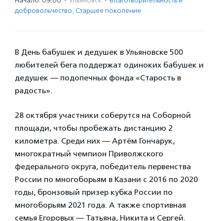
Начало: 09:00
·
Ульяновск
·
Благотвори­тель­ность и
доброволь­чест­во
,
Старшее поколение
В День бабушек и дедушек в Ульяновске 500
любителей бега поддержат одиноких бабушек и
дедушек — подопечных фонда «Старость в
радость».
28 октября участники соберутся на Соборной
площади, чтобы пробежать дистанцию 2
километра. Среди них — Артём Гончарук,
многократный чемпион Приволжского
федерального округа, победитель первенства
России по многоборьям в Казани с 2016 по 2020
годы, бронзовый призер кубка России по
многоборьям 2021 года. А также спортивная
семья Егоровых — Татьяна, Никита и Сергей.