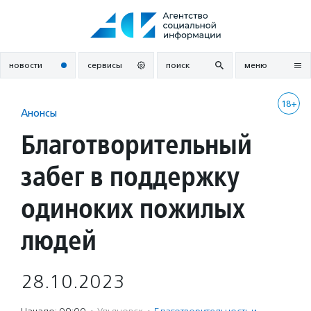
Перейти
к
содержанию
новости
сервисы
поиск
меню
18+
Анонсы
Благотворительный
забег в поддержку
одиноких пожилых
людей
28.10.2023