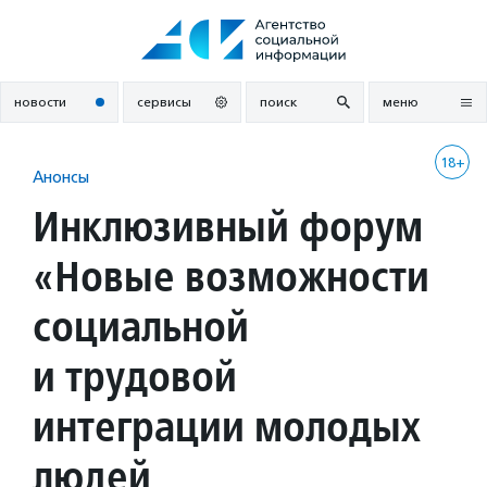
Перейти
к
содержанию
новости
сервисы
поиск
меню
18+
Анонсы
Инклюзивный форум
«Новые возможности
социальной
и трудовой
интеграции молодых
людей