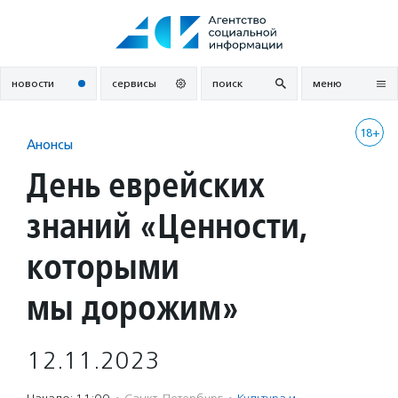
Перейти
к
содержанию
новости
сервисы
поиск
меню
18+
Анонсы
День еврейских
знаний «Ценности,
которыми
мы дорожим»
12.11.2023