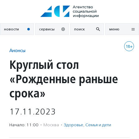
Перейти
к
содержанию
новости
сервисы
поиск
меню
18+
Анонсы
Круглый стол
«Рожденные раньше
срока»
17.11.2023
Начало: 11:00
·
Москва
·
Здоровье
,
Семья и дети