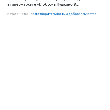
в гипермаркете «Глобус» в Пушкино 8…
Начало: 11:00
·
Благотвори­тель­ность и доброволь­чест­во