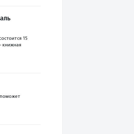
аль
остоится 15
— книжная
 поможет