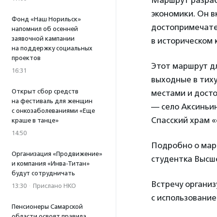
Маршрут разраб
экономики. Он в
Фонд «Наш Норильск»
достопримечател
напомнил об осенней
заявочной кампании
в историческом к
на поддержку социальных
проектов
Этот маршрут дл
16:31
выходные в тиху
Открыт сбор средств
местами и дост
на фестиваль для женщин
— село Аксиньи
с онкозаболеваниями «Еще
Спасский храм «
краше в танце»
14:50
Подробно о мар
Организация «Продвижение»
студентка Высш
и компания «Инва-Титан»
будут сотрудничать
Встречу организ
13:30
·
Прислано НКО
с использование
Пенсионеры Самарской
области освоят правила