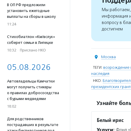
Поддерж
В ОП РФ предложили
Мы работаем, 
установить ежегодные
информация и
выплаты на сборы в школу
вопросу в бла
11:24
достигнем
Стихобиатлон «Км/вслух»
соберет семьи в Липецке
10:32
·
Прислано НКО
Москва
05.08.2026
ТЕГИ:
возрождение 
наследия
НКО:
Благотворител
Автовладельцы Камчатки
президентских гран
могут получить стикеры
о правилах добрососедства
с бурыми медведями
Узнайте боль
18:02
Для родственников
Белый ирис
пострадавших в результате
Услуги:
Фонд «Б
атаки беспилотников под