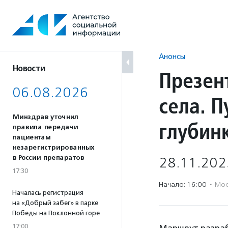
Перейти
к
содержанию
Анонсы
Новости
Презен
06.08.2026
села. П
Минздрав уточнил
глубин
правила передачи
пациентам
незарегистрированных
в России препаратов
28.11.202
17:30
Начало: 16:00
·
Мос
Началась регистрация
на «Добрый забег» в парке
Победы на Поклонной горе
17:00