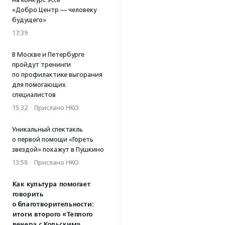
«Добро.Центр — человеку
будущего»
17:39
В Москве и Петербурге
пройдут тренинги
по профилактике выгорания
для помогающих
специалистов
15:32
·
Прислано НКО
Уникальный спектакль
о первой помощи «Гореть
звездой» покажут в Пушкино
13:58
·
Прислано НКО
Как культура помогает
говорить
о благотворительности:
итоги второго «Теплого
вечера с Кольским»