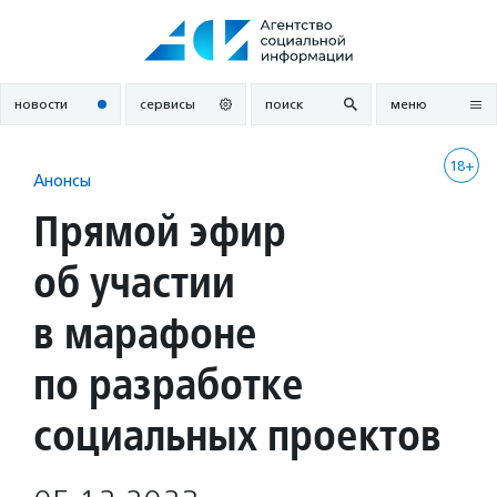
Перейти
к
содержанию
новости
сервисы
поиск
меню
18+
Анонсы
Прямой эфир
об участии
в марафоне
по разработке
социальных проектов