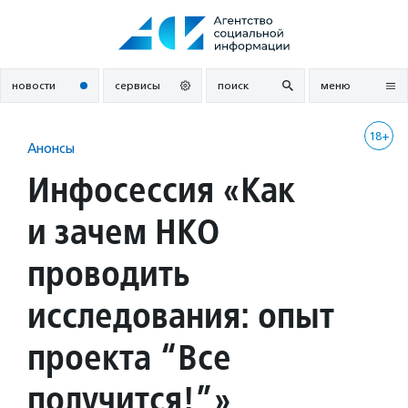
Перейти
к
содержанию
новости
сервисы
поиск
меню
18+
Анонсы
Инфосессия «Как
и зачем НКО
проводить
исследования: опыт
проекта “Все
получится!”»