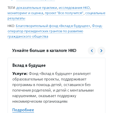
ТЕГИ:
доказательные практики
,
исследования НКО
,
мониторинг и оценка
,
проект "Все получится!"
,
социальные
результаты
НКО:
Благотворительный фонд «Вклад в будущее»
,
Фонд-
оператор президентских грантов по развитию
гражданского общества
Узнайте больше в каталоге НКО
Вклад в будущее
Фонд 
Услуги:
Фонд «Вклад в будущее» реализует
Услуг
образовательные проекты, поддерживает
гранто
программы в помощь детей, оставшихся без
(в цел
попечения родителей, и детей с ментальными
на ока
нарушениями, оказывает поддержку
потенц
некоммерческим организациям.
по соц
Подробнее
Подро