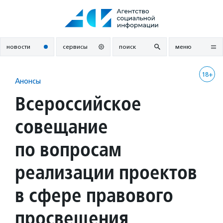
Перейти
к
содержанию
новости
сервисы
поиск
меню
18+
Анонсы
Всероссийское
совещание
по вопросам
реализации проектов
в сфере правового
просвещения