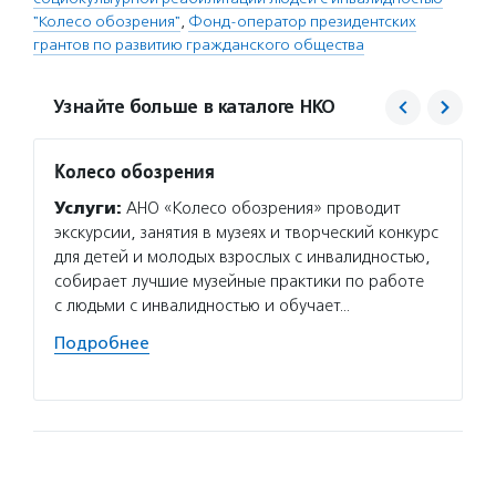
"Колесо обозрения"
,
Фонд-оператор президентских
грантов по развитию гражданского общества
Узнайте больше в каталоге НКО
Колесо обозрения
Фонд 
Услуги:
АНО «Колесо обозрения» проводит
Услуг
экскурсии, занятия в музеях и творческий конкурс
гранто
для детей и молодых взрослых с инвалидностью,
(в цел
собирает лучшие музейные практики по работе
на ока
с людьми с инвалидностью и обучает…
потенц
по соц
Подробнее
Подро