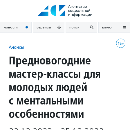
Перейти
к
содержанию
новости
сервисы
поиск
меню
18+
Анонсы
Предновогодние
мастер-классы для
молодых людей
с ментальными
особенностями