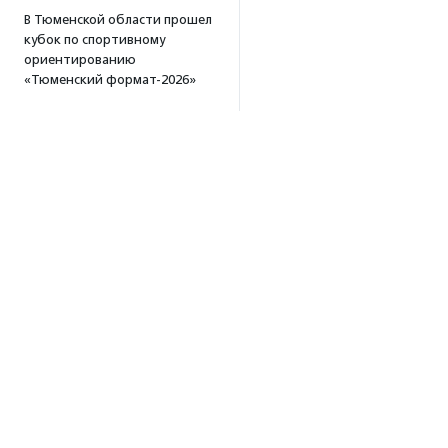
В Тюменской области прошел
кубок по спортивному
ориентированию
«Тюменский формат-2026»
15:19
·
Прислано НКО
Организация «Радость»
открывает сеть
региональных подразделений
14:25
·
Прислано НКО
Московский юбилейный забег
«Без границ» прошел в стиле
ретро
13:30
·
Прислано НКО
Совфед поддержал
инициативу о бесплатной
юридической помощи
Об агентстве
сиротам старше 23 лет
Об агентстве