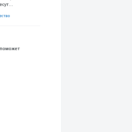
несут…
ест­во
 поможет