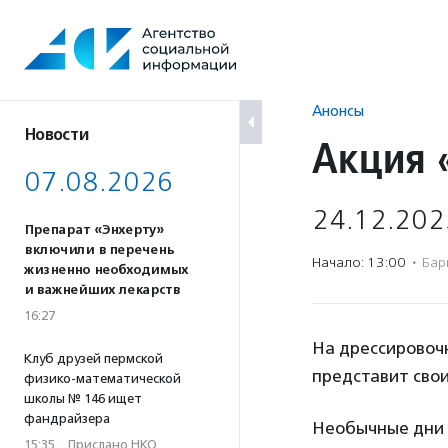
Перейти
к
содержанию
Анонсы
Новости
Акция 
07.08.2026
24.12.202
Препарат «Энхерту»
включили в перечень
Начало: 13:00
·
Бар
жизненно необходимых
и важнейших лекарств
16:27
На дрессировоч
Клуб друзей пермской
представит свои
физико-математической
школы № 146 ищет
фандрайзера
Необычные дни 
15:35
·
Прислано НКО