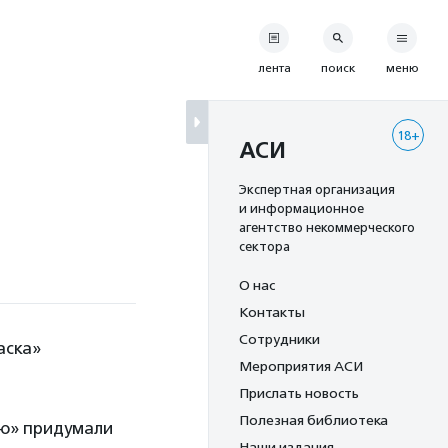
лента
поиск
меню
18+
АСИ
Экспертная организация
и информационное
агентство некоммерческого
сектора
О нас
Контакты
Сотрудники
аска»
Мероприятия АСИ
Прислать новость
Полезная библиотека
ю» придумали
Наши издания