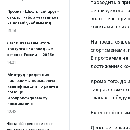
проводить в при
реализуемого п
Проект «Школьный друг»
открыл набор участников
волонтеры прию
на новый учебный год
советами по их
15:16
На предстоящем
Стали известны итоги
конкурса «Заповедные
спортсменами, п
острова России — 2026»
В программе не 
14:21
достижениях ко
Минтруд представил
программы повышения
Кроме того, до 
квалификации по ранней
гид расскажет о
помощи
планах на будущ
и сопровождаемому
проживанию
13:45
Вход свободный
Фонд «Катрен» поможет
Дополнительна
внедрить современные