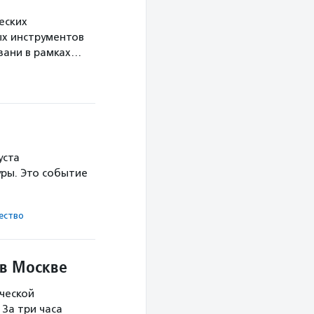
еских
х инструментов
язани в рамках…
уста
ры. Это событие
ест­во
 в Москве
ческой
За три часа