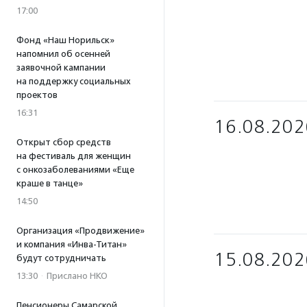
17:00
Фонд «Наш Норильск»
напомнил об осенней
заявочной кампании
на поддержку социальных
проектов
16:31
16.08.202
Открыт сбор средств
на фестиваль для женщин
с онкозаболеваниями «Еще
краше в танце»
14:50
Организация «Продвижение»
и компания «Инва-Титан»
15.08.202
будут сотрудничать
13:30
·
Прислано НКО
Пенсионеры Самарской