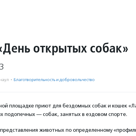
«День открытых собак»
3
наул
·
Благотвори­тель­ность и доброволь­чест­во
ной площадке приют для бездомных собак и кошек «Л
х подопечных — собак, занятых в ездовом спорте.
представления животных по определенному «профил