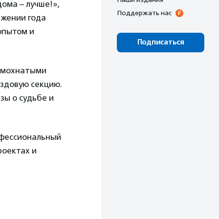
дома – лучше!»,
Поддержать нас
яжении года
опытом и
Подписаться
с мохнатыми
ездовую секцию.
зы о судьбе и
офессиональный
роектах и