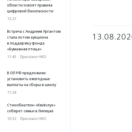
области освоят правила
цифровой безопасности
13:27
Встреча с Андреем Ургантом
13.08.202
стала лотом аукциона
в поддержку фонда
«Бумажная птица»
11:45
·
Прислано НКО
В ОП РФ предложили
установить ежегодные
выплаты на сборы в школу
11:24
Стихобиатлон «Км/вслух»
соберет семьи в Липецке
10:32
·
Прислано НКО