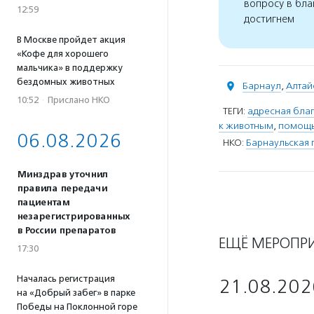
вопросу в бла
12:59
достигнем
В Москве пройдет акция
«Кофе для хорошего
мальчика» в поддержку
бездомных животных
Барнаул
,
Алтай
10:52
·
Прислано НКО
ТЕГИ:
адресная благ
к животным
,
помощь
06.08.2026
НКО:
Барнаульская 
Минздрав уточнил
правила передачи
пациентам
незарегистрированных
в России препаратов
ЕЩЁ МЕРОПР
17:30
Началась регистрация
21.08.202
на «Добрый забег» в парке
Победы на Поклонной горе