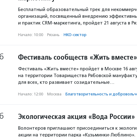
Бесплатный образовательный трек для некоммерч
организаций, посвященный внедрению эффективны
и практик CRM-маркетинга, пройдет 21 августа в Р
Начало: 10:00
·
Рязань
·
НКО-сектор
6
Фестиваль сообществ «Жить вместе»
Фестиваль «Жить вместе» пройдет в Москве 16 авг
на территории Товарищества Рябовской мануфакту
для всех, кто развивает созидательные…
Начало: 12:00
·
Москва
·
Благотвори­тель­ность и доброволь­ч
6
Экологическая акция «Вода России»
Волонтеров приглашают присоединиться к экологи
акции на территории парка «Кузьминки-Люблино». 