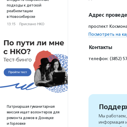
подходы к детской
реабилитации
Адрес провед
в Новосибирске
13:15
·
Прислано НКО
проспект Космона
Посмотреть на ка
Контакты
телефон: (3852) 57
Поддерж
Патриаршая гуманитарная
миссия ищет волонтеров для
Мы работаем, 
ремонта домов в Донецке
информация и
и Горловке