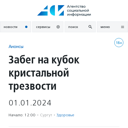
Перейти
к
содержанию
новости
сервисы
поиск
меню
18+
Анонсы
Забег на кубок
кристальной
трезвости
01.01.2024
Начало: 12:00
·
Сургут
·
Здоровье