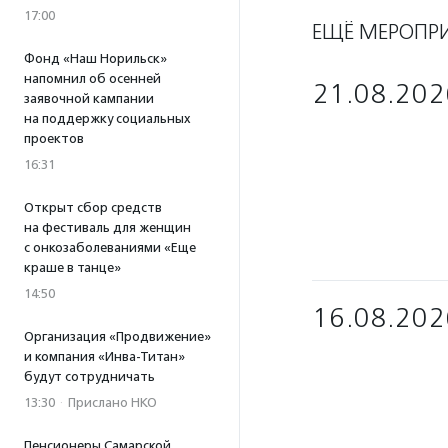
17:00
ЕЩЁ МЕРОПР
Фонд «Наш Норильск»
напомнил об осенней
21.08.202
заявочной кампании
на поддержку социальных
проектов
16:31
Открыт сбор средств
на фестиваль для женщин
с онкозаболеваниями «Еще
краше в танце»
14:50
16.08.202
Организация «Продвижение»
и компания «Инва-Титан»
будут сотрудничать
13:30
·
Прислано НКО
Пенсионеры Самарской