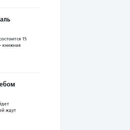
аль
остоится 15
— книжная
небом
йдет
тей ждут