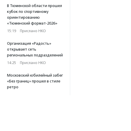
В Тюменской области прошел
кубок по спортивному
ориентированию
«Тюменский формат-2026»
15:19
·
Прислано НКО
Организация «Радость»
открывает сеть
региональных подразделений
14:25
·
Прислано НКО
Московский юбилейный забег
«Без границ» прошел в стиле
ретро
13:30
·
Прислано НКО
Совфед поддержал
инициативу о бесплатной
юридической помощи
сиротам старше 23 лет