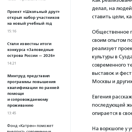
Как реализованн
делал, на людей
Проект «Школьный друг»
ставить цели, к
открыл набор участников
на новый учебный год
15:16
Общественное п
своим опытом п
Стали известны итоги
реализует прое
конкурса «Заповедные
острова России — 2026»
культуры в Сузд
14:21
современного те
выставок и фест
Минтруд представил
Москвы и других
программы повышения
квалификации по ранней
помощи
Евгения расскаж
и сопровождаемому
последующей жиз
проживанию
опирается в св
13:45
Фонд «Катрен» поможет
На воркшопе у у
внедрить современные