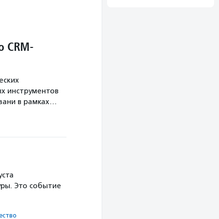
о CRM-
еских
х инструментов
язани в рамках…
уста
ры. Это событие
ест­во