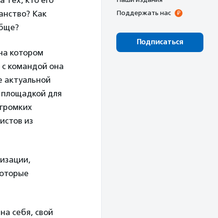
 тех, кто его
ранство? Как
Поддержать нас
обще?
Подписаться
на котором
е с командой она
е актуальной
я площадкой для
 громких
истов из
лизации,
которые
на себя, свой