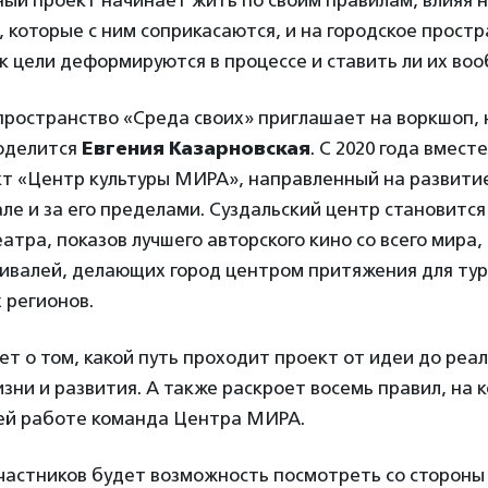
ый проект начинает жить по своим правилам, влияя на
, которые с ним соприкасаются, и на городское прост
ак цели деформируются в процессе и ставить ли их во
ространство «Среда своих» приглашает на воркшоп, 
оделится
Евгения Казарновская
. С 2020 года вмест
кт «Центр культуры МИРА», направленный на развити
але и за его пределами. Суздальский центр становитс
атра, показов лучшего авторского кино со всего мира,
ивалей, делающих город центром притяжения для тур
 регионов.
ет о том, какой путь проходит проект от идеи до реа
ни и развития. А также раскроет восемь правил, на 
оей работе команда Центра МИРА.
частников будет возможность посмотреть со стороны 