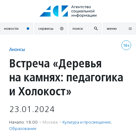
Перейти
к
содержанию
новости
сервисы
поиск
меню
18+
Анонсы
Встреча «Деревья
на камнях: педагогика
и Холокост»
23.01.2024
Начало: 18:00
·
Москва
·
Культура и просвещение
,
Образование