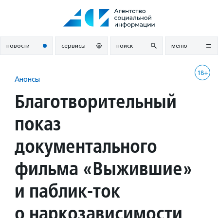
Перейти
к
содержанию
новости
сервисы
поиск
меню
18+
Анонсы
Благотворительный
показ
документального
фильма «Выжившие»
и паблик-ток
о наркозависимости