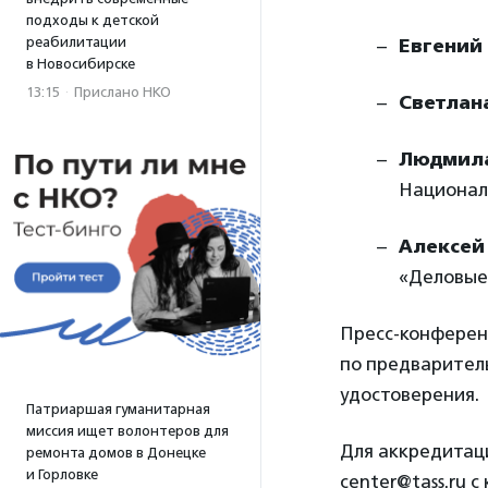
подходы к детской
реабилитации
Евгений
в Новосибирске
13:15
·
Прислано НКО
Светлан
Людмила
Национал
Алексей
«Деловые
Пресс-конферен
по предварител
удостоверения.
Патриаршая гуманитарная
миссия ищет волонтеров для
Для аккредитаци
ремонта домов в Донецке
и Горловке
center@tass.ru 