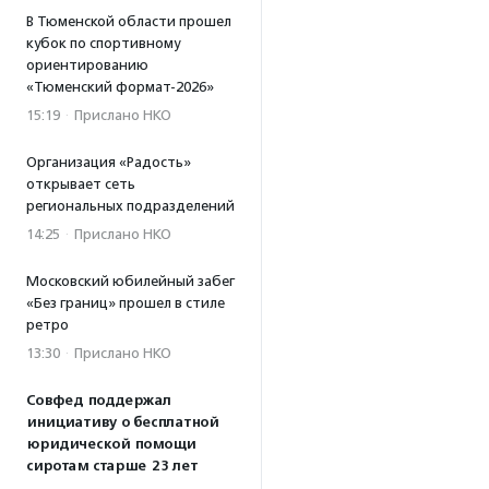
В Тюменской области прошел
кубок по спортивному
ориентированию
«Тюменский формат-2026»
15:19
·
Прислано НКО
Организация «Радость»
открывает сеть
региональных подразделений
14:25
·
Прислано НКО
Московский юбилейный забег
«Без границ» прошел в стиле
ретро
13:30
·
Прислано НКО
Совфед поддержал
инициативу о бесплатной
юридической помощи
сиротам старше 23 лет