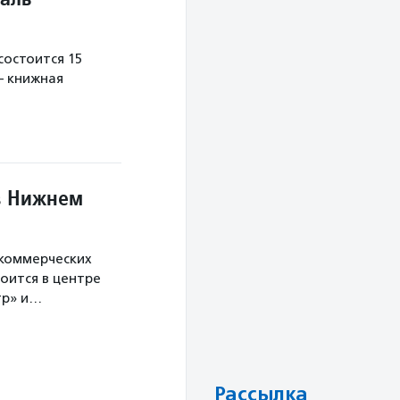
остоится 15
— книжная
в Нижнем
екоммерческих
оится в центре
тр» и…
Рассылка