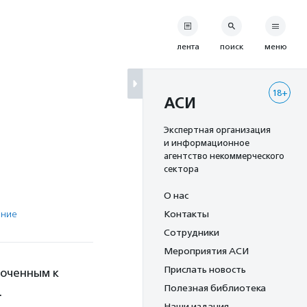
лента
поиск
меню
18+
АСИ
Экспертная организация
и информационное
агентство некоммерческого
сектора
О нас
ение
Контакты
Сотрудники
Мероприятия АСИ
Прислать новость
роченным к
Полезная библиотека
.
Наши издания