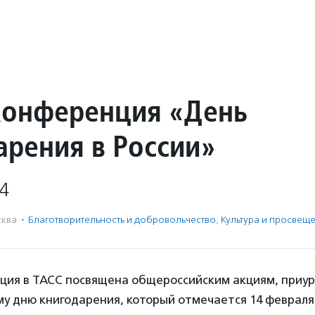
конференция «День
арения в России»
4
ква
·
Благотвори­тель­ность и доброволь­чест­во
,
Культура и просвещ
ция в ТАСС посвящена общероссийским акциям, приу
 дню книгодарения, который отмечается 14 февраля