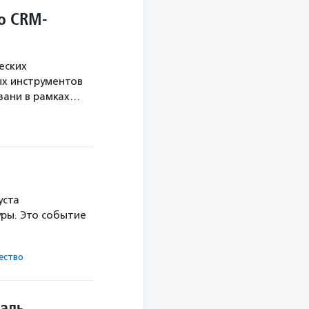
о CRM-
еских
х инструментов
язани в рамках…
уста
ры. Это событие
ест­во
аль