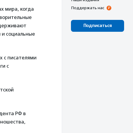
Поддержать нас
х мира, когда
творительные
ддерживают
Подписаться
 и социальные
х с писателями
ги с
етской
дента РФ в
юношества,