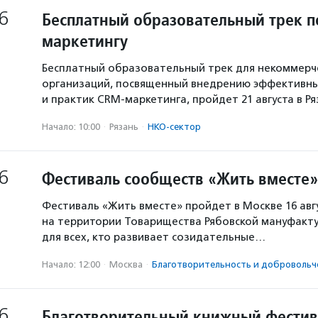
6
Бесплатный образовательный трек п
маркетингу
Бесплатный образовательный трек для некоммерч
организаций, посвященный внедрению эффективны
и практик CRM-маркетинга, пройдет 21 августа в Р
Начало: 10:00
·
Рязань
·
НКО-сектор
6
Фестиваль сообществ «Жить вместе»
Фестиваль «Жить вместе» пройдет в Москве 16 авг
на территории Товарищества Рябовской мануфакту
для всех, кто развивает созидательные…
Начало: 12:00
·
Москва
·
Благотвори­тель­ность и доброволь­ч
6
Благотворительный книжный фестив