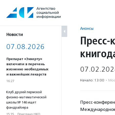
Перейти
к
содержанию
Анонсы
Новости
Пресс-
07.08.2026
книгод
Препарат «Энхерту»
включили в перечень
07.02.202
жизненно необходимых
и важнейших лекарств
Начало: 13:00
·
Мос
16:27
Клуб друзей пермской
физико-математической
Пресс-конферен
школы № 146 ищет
фандрайзера
Международному
15:35
·
Прислано НКО