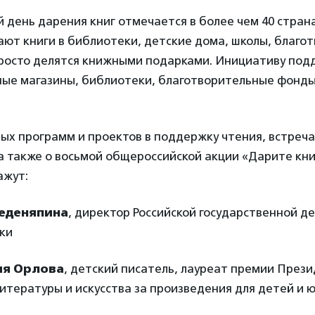
ень дарения книг отмечается в более чем 40 страна
ают книги в библиотеки, детские дома, школы, благо
просто делятся книжными подарками. Инициативу по
ные магазины, библиотеки, благотворительные фонды
ых программ и проектов в поддержку чтения, встреча
 а также о восьмой общероссийской акции «Дарите кни
ажут:
еденяпина
, директор Российской государственной д
ки
ия Орлова
, детский писатель, лауреат премии Прези
итературы и искусства за произведения для детей и 