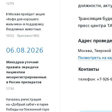
12:59
должности, акту
В Москве пройдет акция
Трансляция буд
«Кофе для хорошего
мальчика» в поддержку
пресс-центра Т
бездомных животных
10:52
·
Прислано НКО
Адрес провед
06.08.2026
Москва, Тверской 
Посмотреть на ка
Минздрав уточнил
правила передачи
Контакты
пациентам
незарегистрированных
телефон: +7-926-60
в России препаратов
17:30
Началась регистрация
на «Добрый забег» в парке
Победы на Поклонной горе