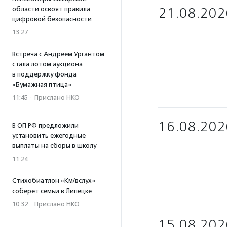
области освоят правила
21.08.202
цифровой безопасности
13:27
Встреча с Андреем Ургантом
стала лотом аукциона
в поддержку фонда
«Бумажная птица»
11:45
·
Прислано НКО
16.08.202
В ОП РФ предложили
установить ежегодные
выплаты на сборы в школу
11:24
Стихобиатлон «Км/вслух»
соберет семьи в Липецке
10:32
·
Прислано НКО
15.08.202