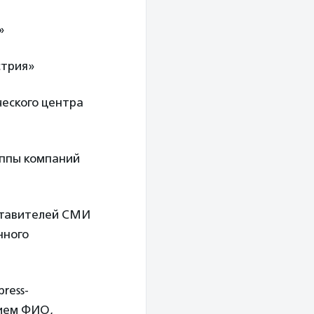
»
стрия»
ческого центра
уппы компаний
ставителей СМИ
нного
ress-
нием ФИО,