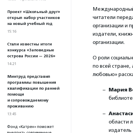
Международный д
Проект «Школьный друг»
читатели перед
открыл набор участников
на новый учебный год
организации и 
15:16
издатели, книж
организации.
Стали известны итоги
конкурса «Заповедные
острова России — 2026»
О роли социальн
14:21
по всей стране,
любовью» расск
Минтруд представил
программы повышения
квалификации по ранней
Мария В
помощи
библиоте
и сопровождаемому
проживанию
Анастас
13:45
области л
Фонд «Катрен» поможет
издатель
внедрить современные