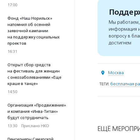
17:00
Поддерж
Фонд «Наш Норильск»
Мы работаем, 
напомнил об осенней
информация и
заявочной кампании
вопросу в бла
на поддержку социальных
достигнем
проектов
16:31
Открыт сбор средств
на фестиваль для женщин
Москва
с онкозаболеваниями «Еще
краше в танце»
ТЕГИ:
бесплатная ра
14:50
Организация «Продвижение»
и компания «Инва-Титан»
будут сотрудничать
13:30
·
Прислано НКО
ЕЩЁ МЕРОПР
Пенсионеры Самарской