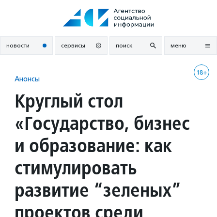
Перейти
к
содержанию
новости
сервисы
поиск
меню
18+
Анонсы
Круглый стол
«Государство, бизнес
и образование: как
стимулировать
развитие “зеленых”
проектов среди