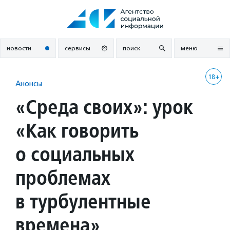
Перейти
к
содержанию
новости
сервисы
поиск
меню
18+
Анонсы
«Среда своих»: урок
«Как говорить
о социальных
проблемах
в турбулентные
времена»