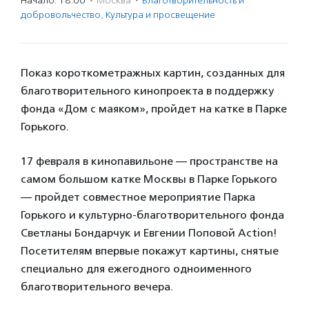
Начало: 18:00
·
Москва
·
Благотвори­тель­ность и
доброволь­чест­во
,
Культура и просвещение
Показ короткометражных картин, созданных для
благотворительного кинопроекта в поддержку
фонда «Дом с маяком», пройдет на катке в Парке
Горького.
17 февраля в кинопавильоне — пространстве на
самом большом катке Москвы в Парке Горького
— пройдет совместное мероприятие Парка
Горького и культурно-благотворительного фонда
Светланы Бондарчук и Евгении Поповой Action!
Посетителям впервые покажут картины, снятые
специально для ежегодного одноименного
благотворительного вечера.