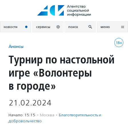
Перейти
к
содержанию
новости
сервисы
поиск
меню
18+
Анонсы
Турнир по настольной
игре «Волонтеры
в городе»
21.02.2024
Начало: 15:15
·
Москва
·
Благотвори­тель­ность и
доброволь­чест­во