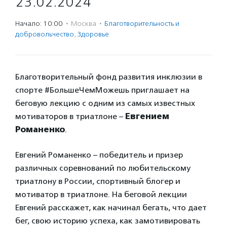
23.02.2024
Начало: 10:00
·
Москва
·
Благотвори­тель­ность и
доброволь­чест­во
,
Здоровье
Благотворительный фонд развития инклюзии в
спорте #БольшеЧемМожешь приглашает на
беговую лекцию с одним из самых известных
мотиваторов в триатлоне –
Евгением
Романенко
.
Евгений Романенко – победитель и призер
различных соревнований по любительскому
триатлону в России, спортивный блогер и
мотиватор в триатлоне. На беговой лекции
Евгений расскажет, как начинал бегать, что дает
бег, свою историю успеха, как замотивировать