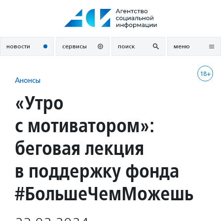
Перейти
к
содержанию
новости
сервисы
поиск
меню
18+
Анонсы
«Утро
с мотиватором»:
беговая лекция
в поддержку фонда
#БольшеЧемМожешь