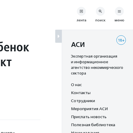
лента
поиск
меню
18+
бенок
АСИ
кт
Экспертная организация
и информационное
агентство некоммерческого
сектора
О нас
Контакты
Сотрудники
Мероприятия АСИ
Прислать новость
Полезная библиотека
Наши издания