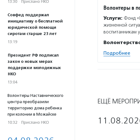
13:30
·
Прислано НКО
Волонтеры в 
Совфед поддержал
Услуги:
Фонд «В
инициативу о бесплатной
жизненной ситуа
юридической помощи
воспитанникам у
сиротам старше 23 лет
13:19
Волонтерств
Подробнее
Президент РФ подписал
закон о новых мерах
поддержки молодежных
НКО
13:04
Волонтеры Наставнического
ЕЩЁ МЕРОПР
центра преобразили
территорию дома ребенка
при колонии в Можайске
11.08.202
10:32
·
Прислано НКО