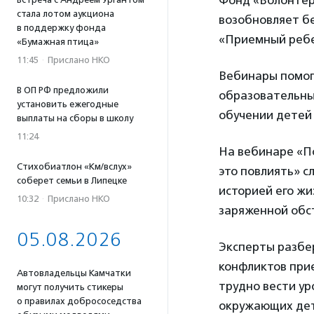
Фонд «Волонтер
стала лотом аукциона
возобновляет б
в поддержку фонда
«Приемный ребе
«Бумажная птица»
11:45
·
Прислано НКО
Вебинары помог
В ОП РФ предложили
образовательны
установить ежегодные
обучении детей 
выплаты на сборы в школу
11:24
На вебинаре «П
Стихобиатлон «Км/вслух»
это повлиять» с
соберет семьи в Липецке
историей его жи
10:32
·
Прислано НКО
заряженной обст
05.08.2026
Эксперты разбе
конфликтов прие
Автовладельцы Камчатки
трудно вести ур
могут получить стикеры
о правилах добрососедства
окружающих дет