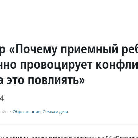
р «Почему приемный ре
нно провоцирует конфли
а это повлиять»
4
айн
·
Образование
,
Семья и дети