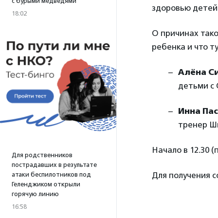
с бурыми медведями
здоровью детей
18:02
О причинах тако
ребенка и что т
Алёна С
детьми с
Инна Па
тренер Ш
Начало в 12.30 (
Для родственников
пострадавших в результате
Для получения 
атаки беспилотников под
Геленджиком открыли
горячую линию
16:58