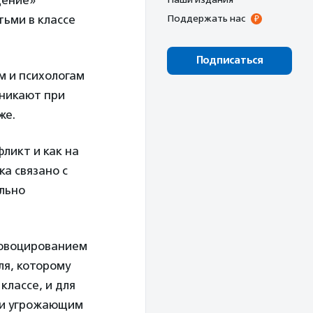
щение»
ьми в классе
Поддержать нас
Подписаться
м и психологам
зникают при
же.
ликт и как на
а связано с
ально
ровоцированием
ля, которому
классе, и для
о и угрожающим