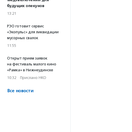
медзаключений для
будущих опекунов
13:21
РЭО готовит сервис
«Экопульс» для ликвидации
мусорных свалок
11:55
Открыт прием заявок
на фестиваль малого кино
«Рамка» в Нижнеудинске
10:32
·
Прислано НКО
Все новости