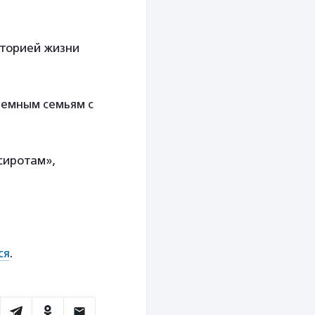
сторией жизни
иемным семьям с
сиротам»,
ся
.