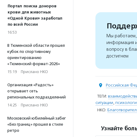
Портал поиска доноров
крови для животных
«Одной Крови» заработал
Поддерж
по всей России
16:53
Мы работаем, 
информация и
В Тюменской области прошел
вопросу в бла
кубок по спортивному
достигнем
ориентированию
«Тюменский формат-2026»
15:19
·
Прислано НКО
Организация «Радость»
Российская Фе
открывает сеть
ТЕГИ:
взаимодейств
региональных подразделений
ситуации
,
психологи
14:25
·
Прислано НКО
НКО:
Благотворител
Московский юбилейный забег
«Без границ» прошел в стиле
Узнайте боль
ретро