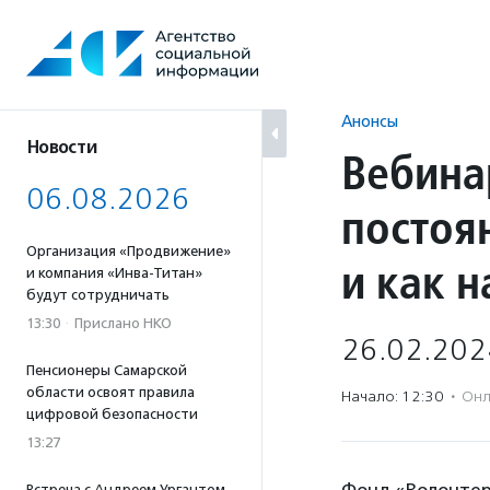
Перейти
к
содержанию
Анонсы
Новости
Вебина
06.08.2026
постоя
Организация «Продвижение»
и как н
и компания «Инва-Титан»
будут сотрудничать
13:30
·
Прислано НКО
26.02.202
Пенсионеры Самарской
области освоят правила
Начало: 12:30
·
Онл
цифровой безопасности
13:27
Встреча с Андреем Ургантом