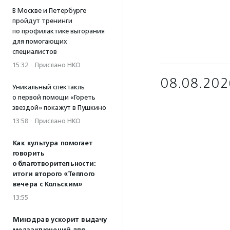
В Москве и Петербурге
пройдут тренинги
по профилактике выгорания
для помогающих
специалистов
15:32
·
Прислано НКО
08.08.202
Уникальный спектакль
о первой помощи «Гореть
звездой» покажут в Пушкино
13:58
·
Прислано НКО
Как культура помогает
говорить
о благотворительности:
итоги второго «Теплого
вечера с Кольским»
13:55
Минздрав ускорит выдачу