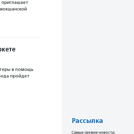
й приглашает
 мокшанской
ркете
теры в помощь
онда пройдет
Рассылка
Cамые свежие новости,