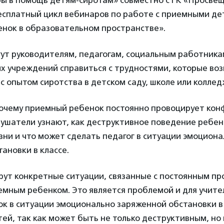
ы в помощь детям-сиротам» совместно с ГК «Просве
есплатный цикл вебинаров по работе с приемными дет
нок в образовательном пространстве».
ут руководителям, педагогам, социальным работника
х учреждений справиться с трудностями, которые во
с опытом сиротства в детском саду, школе или коллед
очему приемный ребенок постоянно провоцирует конф
лушатели узнают, как деструктивное поведение ребенк
зни и что может сделать педагог в ситуации эмоцион
ановки в классе.
рут конкретные ситуации, связанные с постоянным п
мным ребенком. Это является проблемой и для учите
ок в ситуации эмоционально заряженной обстановки в 
ей, так как может быть не только деструктивным, н