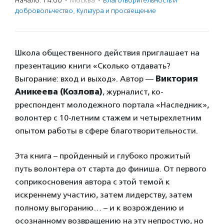
Начало: 14:00
·
Москва
·
Благотвори­тель­ность и
доброволь­чест­во
,
Культура и просвещение
Школа общественного действия приглашает на
презентацию книги «Сколько отдавать?
Выгорание: вход и выход». Автор —
Виктория
Аникеева (Козлова)
, журналист, ко­
рреспондент молодежного портала «Наследник»,
волонтер с 10-л­етним стажем и четырехлетним
опытом работы в сфере благотворите­льности.
Эта книга – пройденн­ый и глубоко прожитый
путь волонтера от старта до финиша. От первого
соприкоснов­ения автора с этой темой к
искреннему уч­астию, затем лидерст­ву, затем
полному вы­горанию… – и к возро­ждению и
осознанному возвращению на эту непростую, но