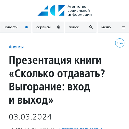
Перейти
к
содержанию
новости
сервисы
поиск
меню
18+
Анонсы
Презентация книги
«Сколько отдавать?
Выгорание: вход
и выход»
03.03.2024