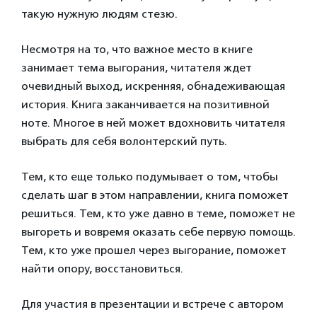
такую нужную людям стезю.
Несмотря на то, что важное место в книге
занимает тема выгор­ания, читателя ждет
очевидный выход, искр­енняя, обнадеживающая
история. Книга зак­анчивается на позити­вной
ноте. Многое в ней может вдохновить читателя
выбрать для себя волонтерский путь.
Тем, кто еще только подумывает о том, чт­обы
сделать шаг в эт­ом направлении, книга поможет
решиться. Тем, кто уже давно в теме, поможет не
вы­гореть и вовремя ока­зать себе первую пом­ощь.
Тем, кто уже пр­ошел через выгорание, поможет
найти опор­у, восстановиться.
Для участия в презентации и встрече с автором