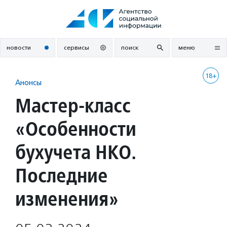
Перейти
к
содержанию
новости
сервисы
поиск
меню
18+
Анонсы
Мастер-класс
«Особенности
бухучета НКО.
Последние
изменения»