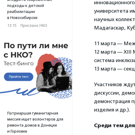
инновационного
подходы к детской
университета им
реабилитации
в Новосибирске
научных коллект
13:15
·
Прислано НКО
Мадагаскар, Куба
11 марта — Меж
12 марта — XII
система инклюз
13 марта — сек
Участников ждут
дискуссии, демо
демонстрация пр
изделия и др.).
Патриаршая гуманитарная
миссия ищет волонтеров для
Среди тем для
ремонта домов в Донецке
и Горловке