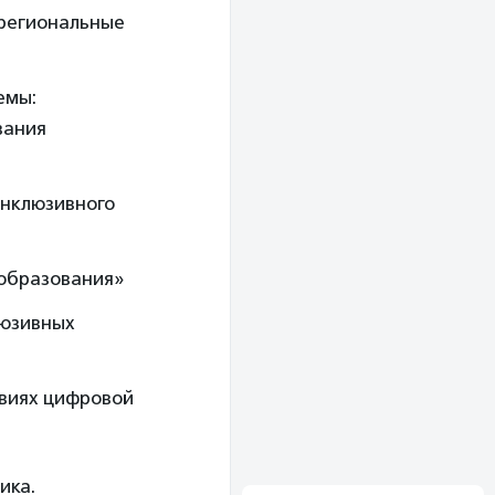
 региональные
емы:
вания
инклюзивного
 образования»
люзивных
овиях цифровой
ика.