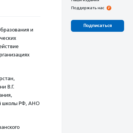
Поддержать нас
Подписаться
образования и
ических
действие
рганизациях
рстан,
и В.Г.
ания,
й школы РФ, АНО
занского