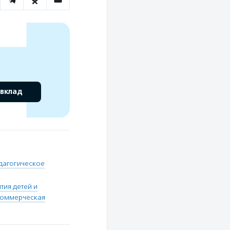
 вклад
дагогическое
тия детей и
коммерческая