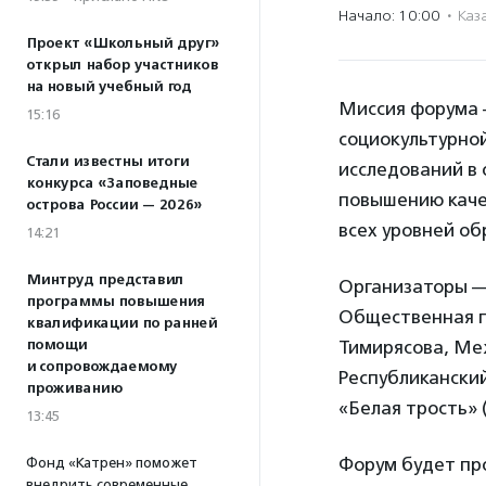
Начало: 10:00
·
Каз
Проект «Школьный друг»
открыл набор участников
на новый учебный год
Миссия форума 
15:16
социокультурно
Стали известны итоги
исследований в 
конкурса «Заповедные
повышению каче
острова России — 2026»
всех уровней об
14:21
Минтруд представил
Организаторы —
программы повышения
Общественная па
квалификации по ранней
помощи
Тимирясова, Ме
и сопровождаемому
Республикански
проживанию
«Белая трость» 
13:45
Форум будет про
Фонд «Катрен» поможет
внедрить современные