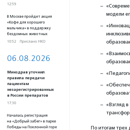
12:59
«Совреме
модели ег
В Москве пройдет акция
«Кофе для хорошего
«Инновац
мальчика» в поддержку
инклюзив
бездомных животных
образован
10:52
·
Прислано НКО
«Взаимосв
06.08.2026
образова
Минздрав уточнил
«Педагог
правила передачи
пациентам
«Обеспеч
незарегистрированных
образова
в России препаратов
17:30
«Взгляд в
трансфор
Началась регистрация
на «Добрый забег» в парке
Победы на Поклонной горе
По итогам трех 