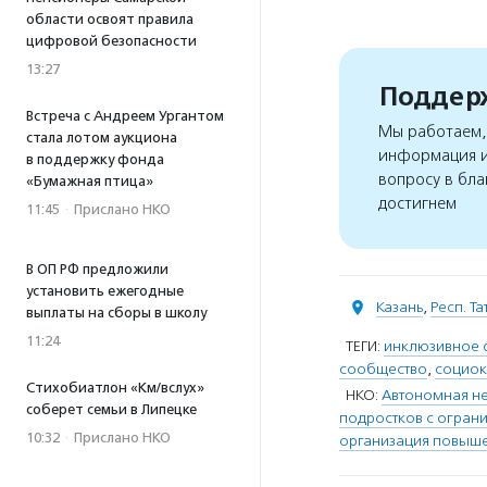
области освоят правила
цифровой безопасности
13:27
Поддерж
Встреча с Андреем Ургантом
Мы работаем, 
стала лотом аукциона
информация и
в поддержку фонда
вопросу в бла
«Бумажная птица»
достигнем
11:45
·
Прислано НКО
В ОП РФ предложили
установить ежегодные
Казань
,
Респ. Т
выплаты на сборы в школу
11:24
ТЕГИ:
инклюзивное 
сообщество
,
социок
Стихобиатлон «Км/вслух»
НКО:
Автономная не
соберет семьи в Липецке
подростков с огран
10:32
·
Прислано НКО
организация повышен