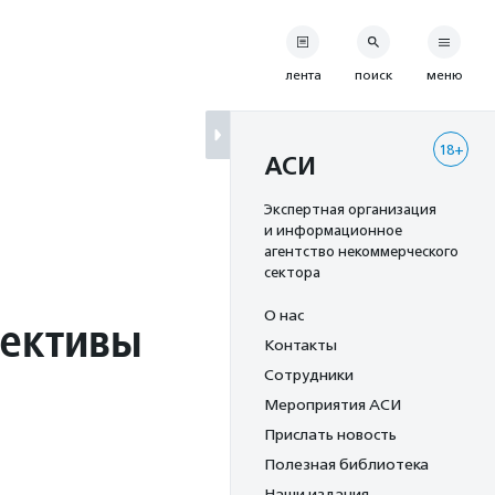
лента
поиск
меню
18+
АСИ
Экспертная организация
и информационное
агентство некоммерческого
сектора
О нас
пективы
Контакты
Сотрудники
Мероприятия АСИ
Прислать новость
Полезная библиотека
Наши издания