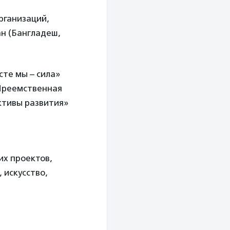
рганизаций,
ан (Бангладеш,
те мы – сила»
«Преемственная
ктивы развития»
их проектов,
 искусство,