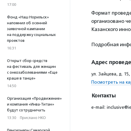
17:00
Формат проведе
Фонд «Наш Норильск»
организовано ч
напомнил об осенней
Казанского инно
заявочной кампании
на поддержку социальных
проектов
Подробная инф
16:31
Открыт сбор средств
Адрес провед
на фестиваль для женщин
с онкозаболеваниями «Еще
ул. Зайцева, д. 1
краше в танце»
Посмотреть на ка
14:50
Контакты
Организация «Продвижение»
и компания «Инва-Титан»
e-mail: inclusive@i
будут сотрудничать
13:30
·
Прислано НКО
Пенсионеры Самарской