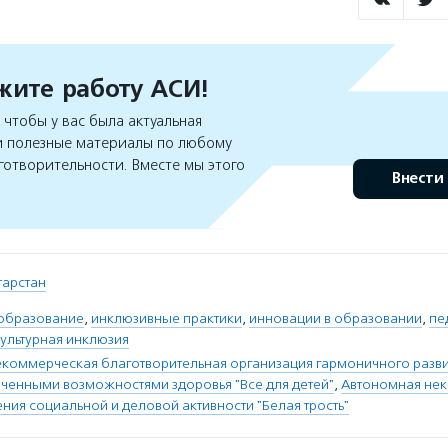
ите работу АСИ!
чтобы у вас была актуальная
 полезные материалы по любому
готворительности. Вместе мы этого
Внести
атарстан
образование
,
инклюзивные практики
,
инновации в образовании
,
пе
ультурная инклюзия
коммерческая благотворительная организация гармоничного разви
иченными возможностями здоровья "Все для детей"
,
Автономная не
ия социальной и деловой активности "Белая трость"