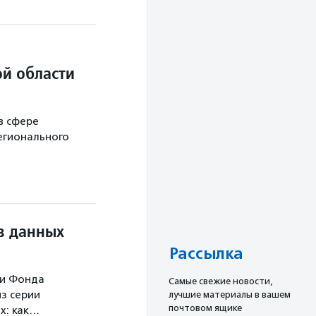
й области
в сфере
егионального
в данных
Рассылка
ми Фонда
Cамые свежие новости,
з серии
лучшие материалы в вашем
почтовом ящике
х: как…