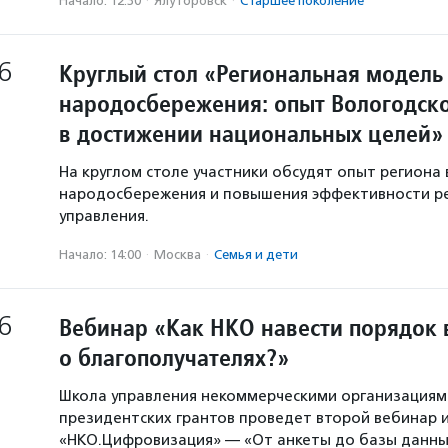
Начало: 12:30
·
Ялуторовск
·
Старшее поколение
6
Круглый стол «Региональная модель
народосбережения: опыт Вологодско
в достижении национальных целей»
На круглом столе участники обсудят опыт региона 
народосбережения и повышения эффективности р
управления.
Начало: 14:00
·
Москва
·
Семья и дети
6
Вебинар «Как НКО навести порядок 
о благополучателях?»
Школа управления некоммерческими организация
президентских грантов проведет второй вебинар и
«НКО.Цифровизация» — «От анкеты до базы данны