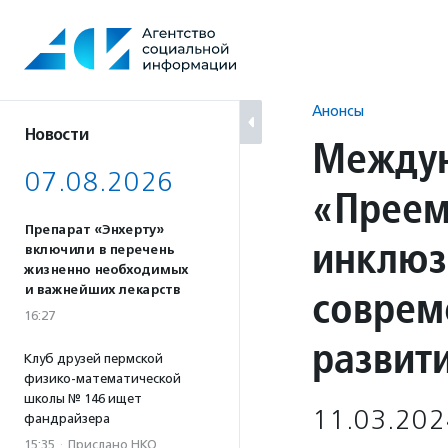
Перейти
к
содержанию
Анонсы
Новости
Между
07.08.2026
«Преем
Препарат «Энхерту»
инклюз
включили в перечень
жизненно необходимых
соврем
и важнейших лекарств
16:27
развит
Клуб друзей пермской
физико-математической
школы № 146 ищет
11.03.202
фандрайзера
15:35
·
Прислано НКО