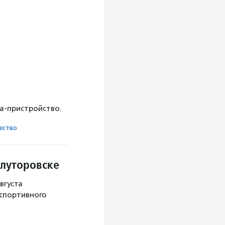
ка-пристройство.
ест­во
Ялуторовске
вгуста
 спортивного