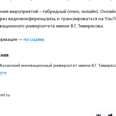
ния мероприятий – гибридный (очно, онлайн). Онлайн
ерез видеоконференцсвязь и транслироваться на YouT
вационного университета имени В.Г. Тимирясова.
ормация —
по ссылке
.
ения
5, Казанский инновационный университет имени В.Г. Тимиряс
рте
eml.ru