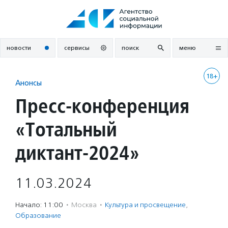
Перейти
к
содержанию
новости
сервисы
поиск
меню
18+
Анонсы
Пресс-конференция
«Тотальный
диктант-2024»
11.03.2024
Начало: 11:00
·
Москва
·
Культура и просвещение
,
Образование