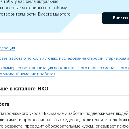
чтобы у вас была актуальная
 полезные материалы по любому
готворительности. Вместе мы этого
Внести
дерация
овье
,
забота о пожилых людях
,
исследование старости
,
старческая 
екоммерческая организация дополнительного профессионального 
 ухода «Внимание и забота»
ше в каталоге НКО
бота
атронажного ухода «Внимание и забота» поддерживает людей
лизкими, и профессиональных сиделок, родителей тяжелоболь
о возраста: проводит образовательные курсы, оказывает псих