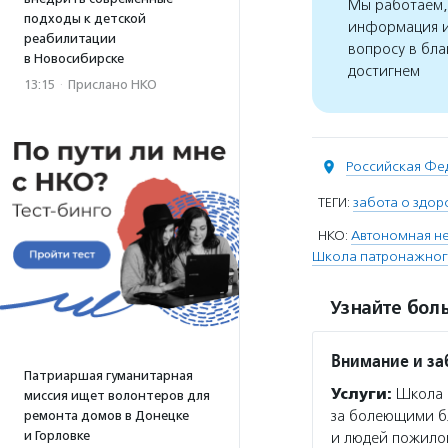
Мы работаем, 
подходы к детской
информация и
реабилитации
вопросу в бла
в Новосибирске
достигнем
13:15
·
Прислано НКО
Российская Фе
ТЕГИ:
забота о здор
НКО:
Автономная н
Школа патронажного
Узнайте боль
Внимание и за
Патриаршая гуманитарная
Услуги:
Школа п
миссия ищет волонтеров для
за болеющими б
ремонта домов в Донецке
и Горловке
и людей пожилог