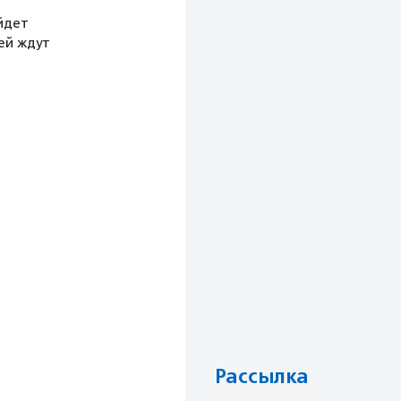
йдет
тей ждут
Рассылка