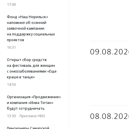
17:00
Фонд «Наш Норильск»
напомнил об осенней
заявочной кампании
на поддержку социальных
проектов
16:31
09.08.202
Открыт сбор средств
на фестиваль для женщин
с онкозаболеваниями «Еще
краше в танце»
14:50
Организация «Продвижение»
и компания «Инва-Титан»
будут сотрудничать
08.08.202
13:30
·
Прислано НКО
Пенсионеры Самарской