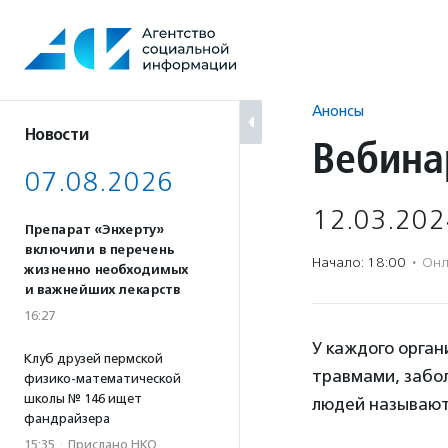
Перейти
к
содержанию
Анонсы
Новости
Вебина
07.08.2026
12.03.202
Препарат «Энхерту»
включили в перечень
Начало: 18:00
·
Онл
жизненно необходимых
и важнейших лекарств
16:27
У каждого орган
Клуб друзей пермской
травмами, забол
физико-математической
школы № 146 ищет
людей называют 
фандрайзера
15:35
·
Прислано НКО