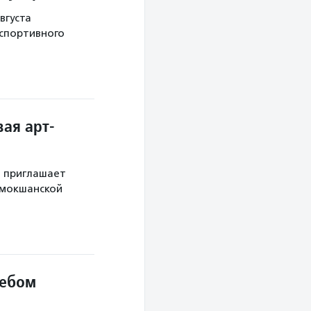
вгуста
 спортивного
ая арт-
й приглашает
 мокшанской
небом