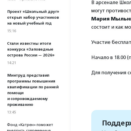
В арсенале Школ
могут противос
Проект «Школьный друг»
открыл набор участников
Мария Мыльн
на новый учебный год
состоит и как м
15:16
Участие бесплат
Стали известны итоги
конкурса «Заповедные
острова России — 2026»
Начало в 18.00 (
14:21
Для получения 
Минтруд представил
программы повышения
квалификации по ранней
помощи
и сопровождаемому
проживанию
13:45
Поддерж
Фонд «Катрен» поможет
внедрить современные