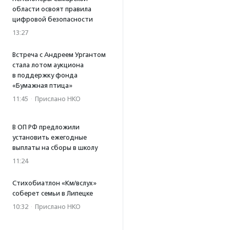
области освоят правила
цифровой безопасности
13:27
Встреча с Андреем Ургантом
стала лотом аукциона
в поддержку фонда
«Бумажная птица»
11:45
·
Прислано НКО
В ОП РФ предложили
установить ежегодные
выплаты на сборы в школу
11:24
Стихобиатлон «Км/вслух»
соберет семьи в Липецке
10:32
·
Прислано НКО