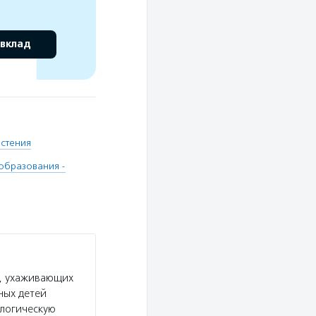
 вклад
астения
образования -
, ухаживающих
ных детей
ологическую