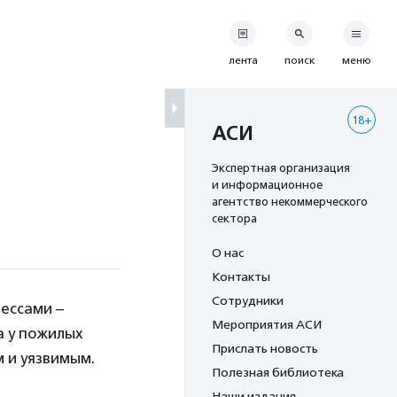
лента
поиск
меню
18+
АСИ
Экспертная организация
и информационное
агентство некоммерческого
сектора
О нас
Контакты
Сотрудники
рессами –
Мероприятия АСИ
а у пожилых
Прислать новость
 и уязвимым.
Полезная библиотека
Наши издания