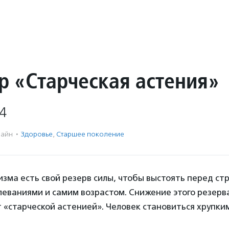
р «Старческая астения»
4
айн
·
Здоровье
,
Старшее поколение
изма есть свой резерв силы, чтобы выстоять перед ст
еваниями и самим возрастом. Снижение этого резерв
«старческой астенией». Человек становиться хрупким