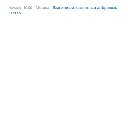
Начало: 10:00
·
Москва
·
Благотвори­тель­ность и доброволь­
чест­во