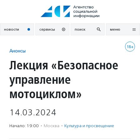
Перейти
к
содержанию
новости
сервисы
поиск
меню
18+
Анонсы
Лекция «Безопасное
управление
мотоциклом»
14.03.2024
Начало: 19:00
·
Москва
·
Культура и просвещение