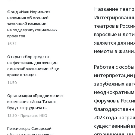
Название театра
Фонд «Наш Норильск»
Интегрированны
напомнил об осенней
заявочной кампании
театров в Росси
на поддержку социальных
взрослые и дети
проектов
является для ни
16:31
немоты в жизни.
Открыт сбор средств
на фестиваль для женщин
Работая с особ
с онкозаболеваниями «Еще
интерпретации р
краше в танце»
14:50
зарубежных авто
неоднократным 
Организация «Продвижение»
форумов в Росси
и компания «Инва-Титан»
будут сотрудничать
благодарственны
13:30
·
Прислано НКО
2023 года нагр
существенный вк
Пенсионеры Самарской
ограниченными в
области освоят правила