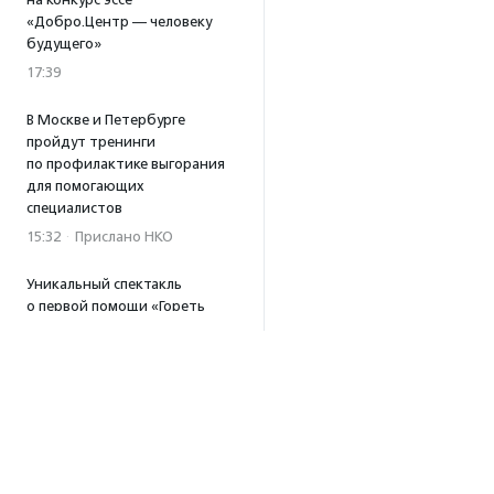
«Добро.Центр — человеку
будущего»
17:39
В Москве и Петербурге
пройдут тренинги
по профилактике выгорания
для помогающих
специалистов
15:32
·
Прислано НКО
Уникальный спектакль
о первой помощи «Гореть
звездой» покажут в Пушкино
13:58
·
Прислано НКО
Как культура помогает
говорить
о благотворительности:
итоги второго «Теплого
вечера с Кольским»