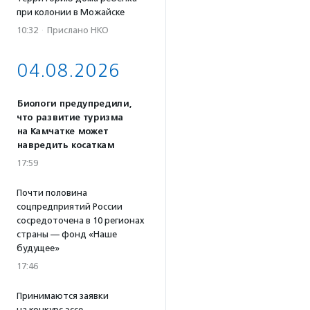
при колонии в Можайске
10:32
·
Прислано НКО
04.08.2026
Биологи предупредили,
что развитие туризма
на Камчатке может
навредить косаткам
17:59
Почти половина
соцпредприятий России
сосредоточена в 10 регионах
страны — фонд «Наше
будущее»
17:46
Принимаются заявки
на конкурс эссе