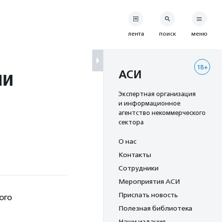
лента
поиск
меню
18+
ии
АСИ
Экспертная организация
и информационное
агентство некоммерческого
сектора
О нас
Контакты
Сотрудники
Мероприятия АСИ
Прислать новость
ого
Полезная библиотека
Наши издания