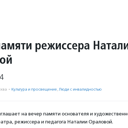
памяти режиссера Натал
ой
4
ква
·
Культура и просвещение
,
Люди с инвалидностью
глашает на вечер памяти основателя и художественн
атра, режиссера и педагога Наталии Ораловой.