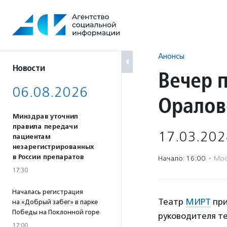
Перейти
к
содержанию
Анонсы
Новости
Вечер 
06.08.2026
Оралов
Минздрав уточнил
правила передачи
17.03.202
пациентам
незарегистрированных
в России препаратов
Начало: 16:00
·
Мос
17:30
Началась регистрация
Театр
МИРТ
при
на «Добрый забег» в парке
Победы на Поклонной горе
руководителя те
17:00