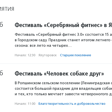
ИЯТИЯ
6
Фестиваль «Серебряный фитнес» в 
Фестиваль «Серебряный фитнес 3.0» состоится 15 а
в Городском саду. Праздник станет итогом летнего
сезона: все лето на четырех…
Начало: 12:30
·
Ялуторовск
·
Старшее поколение
6
Фестиваль «Человек собаке друг»
В Ропшинском сельском поселении (Ленинградская 
состоится большой праздник для владельцев собак
и тех, кто только мечтает завести четвероногого д
Начало: 11:00
·
Благотвори­тель­ность и доброволь­чест­во