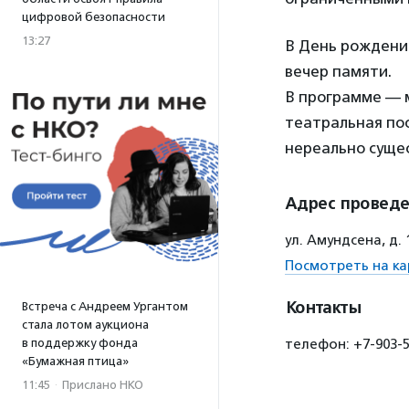
цифровой безопасности
13:27
В День рождени
вечер памяти.
В программе — м
театральная пос
нереально суще
Адрес провед
ул. Амундсена, д.
Посмотреть на ка
Контакты
Встреча с Андреем Ургантом
стала лотом аукциона
в поддержку фонда
телефон: +7-903-5
«Бумажная птица»
11:45
·
Прислано НКО