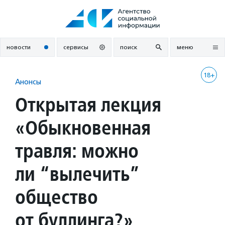
Перейти
к
содержанию
новости
сервисы
поиск
меню
18+
Анонсы
Открытая лекция
«Обыкновенная
травля: можно
ли “вылечить”
общество
от буллинга?»